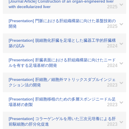
[Journal Article] Construction of an organ-engineered liver
with decellularized liver
2025
[Presentation] 門脈における肝組織構築に向けた基盤技術の
開発
2025
[Presentation] 脱細胞化肝臓を足場とした臓器工学的肝臓構
築の試み
2024
[Presentation] 肝臓表面における肝組織構築に向けたニード
ルを有する足場基材の開発
2024
[Presentation] 肝細胞／細胞外マトリックスダブルインジェ
クション法の開発
2023
[Presentation] 肝細胞移植のための多層スポンジニードル足
場基材の創製
2023
[Presentation] コラーゲンゲルを用いた三次元培養による肝
前駆細胞の肝分化促進
2023