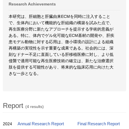
Research Achievements
本研究は、肝細胞と肝臓由来ECMを同時に注入すること
で、生体内において機能的な肝組織の構築を試みた点で、
再生医療分野に新たなアプローチを提示する学術的意義が
ある。特に、体内でゲル化可能なECM基材の開発や、肝疾
患モデル動物に対する応用は、微小環境の設計による組織
再構築の実現性を示す重要な成果である。社会的には、深
刻なドナー不足に直面している肝移植医療に対し、より低
侵襲で適用可能な再生医療技術の確立は、新たな治療選択
肢を提供する可能性があり、将来的な臨床応用に向けた大
きな一歩となる。
Report
(4 results)
2024
Annual Research Report
Final Research Report