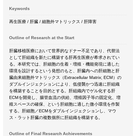
Keywords
再生医療 / 肝臓 / 細胞外マトリックス / 肝障害
Outline of Research at the Start
肝臓移植医療において世界的なドナー不足であり、代替法
として肝組織を新たに構築する肝再生医療が希求されてい
る。本研究では、肝細胞の生着・増殖・機能発現に適した
環境を設計するという発想のもと、肝臓内への肝細胞と肝
臓由来細胞外マトリックス（Extracellular Matrix; ECM）の
ダブルインジェクションにより、低侵襲かつ迅速に肝組織
を構築することを目的とする。肝組織内でゲル化する肝
ECMを開発し、腸管血流の供給、増殖因子等の固定化、増
殖スペースの確保、という肝細胞に適した微小環境を作製
する。肝細胞／ECMをダブルインジェクションし、マウ
ス・ラット肝臓の複数個所に肝組織を構築する。
Outline of Final Research Achievements