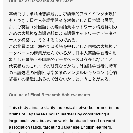
Outline of Research at the Start
本研究は，単語連想課題および語彙的プライミング実験に
もとづき，日本人英語学習者を対象とした日本語（母語）
および英語（外国語）の脳内語彙ネットワーク構造解明の
ための大規模な単語連想による語彙ネットワークデータベ
ースを構築しようとするものである。
この背景には，海外では英語を中心とした同様の大規模デ
ータベースの構築が進んでいるが，日本人英語学習者を対
象とした母語・外国語のデータベースは存在しないこと，
代表者らのこれまでの研究などから，外国語学習者に特有
の言語処理の困難性は学習者のメンタルレキシコン（心的
辞書）の構造にあるのではないか，ということがある。
Outline of Final Research Achievements
This study aims to clarify the lexical networks formed in the
brains of Japanese English learners by constructing a
large-scale vocabulary network database based on word
association tasks, targeting Japanese English learners.