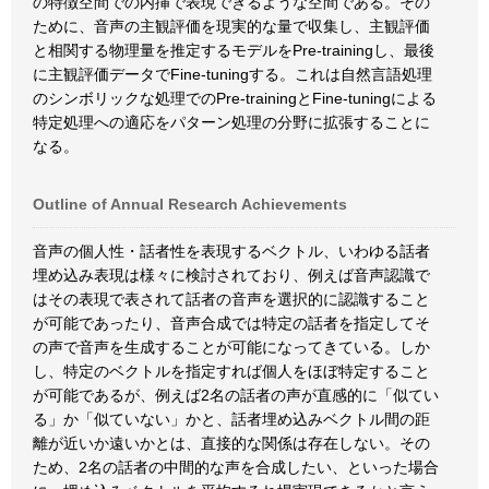
の特徴空間での内挿で表現できるような空間である。その
ために、音声の主観評価を現実的な量で収集し、主観評価
と相関する物理量を推定するモデルをPre-trainingし、最後
に主観評価データでFine-tuningする。これは自然言語処理
のシンボリックな処理でのPre-trainingとFine-tuningによる
特定処理への適応をパターン処理の分野に拡張することに
なる。
Outline of Annual Research Achievements
音声の個人性・話者性を表現するベクトル、いわゆる話者
埋め込み表現は様々に検討されており、例えば音声認識で
はその表現で表されて話者の音声を選択的に認識すること
が可能であったり、音声合成では特定の話者を指定してそ
の声で音声を生成することが可能になってきている。しか
し、特定のベクトルを指定すれば個人をほぼ特定すること
が可能であるが、例えば2名の話者の声が直感的に「似てい
る」か「似ていない」かと、話者埋め込みベクトル間の距
離が近いか遠いかとは、直接的な関係は存在しない。その
ため、2名の話者の中間的な声を合成したい、といった場合