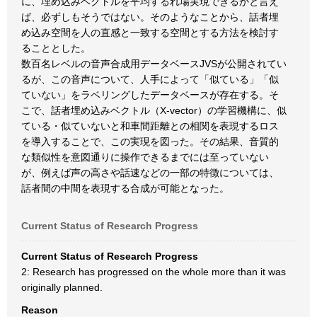
に、埋め込みベクトルを平均するれ場実現できるかと言え
ば、必ずしもそうではない。そのようなことから、話者埋
め込み空間を人の直感と一致する空間とする方法を検討す
ることとした。
数百名レベルの音声合成用データベースJVSが公開されてい
るが、この音声について、人手によって「似ている」「似
ていない」をラベリングしたデータベースが存在する。そ
こで、話者埋め込みベクトル（X-vector）の学習機構に、似
ている・似ていないと和車間距離との相関を表現するロス
を導入することで、この実現を図った。その結果、音質的
な類似性を意図通りに操作できるまでには至っていない
が、例えば声の高さや話速などの一部の特徴については、
話者間の中間を表現する合成が可能となった。
Current Status of Research Progress
Current Status of Research Progress
2: Research has progressed on the whole more than it was
originally planned.
Reason