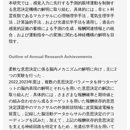
本研究では，感覚入力に先行する予測的眼球運動を制御す
る意思決定機構の解明に取り組む。具体的には，非ヒト科
霊長類であるマカクサルに心理物理学手法，電気生理学手
法，計算論的手法，および光遺伝学手法を適用し，過去の
感覚的証拠の蓄積による予測の生成，報酬関連情報との統
合，および運動指令への変換に関わる神経機構の解明を目
指す。
Outline of Annual Research Achievements
柔軟な意思決定に係る脳内メカニズムの解明に向け，主に2
つの実験を行った．
2022,2023年度は，複数の意思決定パラメータを持つターゲ
ットの脳内表現の解明とそれらを用いた意思決定の解読に
取り組んだ．具体的には，さまざまな報酬確率と期待値と
の組み合わせから成るターゲットを用いた報酬依存的意思
決定課題中のマカクサルの外側前頭領域に皮質脳波電極を
留置し，記録した脳活動データからサルの意思決定のデコ
ーディングを試みた．加えて，上記の報酬依存的意思決定
を支える神経回路を特定するため，光遺伝学手法を用いて