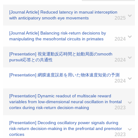
[Journal Article] Reduced latency in manual interception
with anticipatory smooth eye movements
2025
[Journal Article] Balancing risk-return decisions by
manipulating the mesofrontal circuits in primates
2024
[Presentation] 視覚運動反応時間と始動局面のsmooth
pursuit応答との共通性
2024
[Presentation] 網膜速度誤差を用いた物体速度知覚の予測
2024
[Presentation] Dynamic readout of multiscale reward
variables from low-dimensional neural oscillation in frontal
cortex during risk-return decision-making
2023
[Presentation] Decoding oscillatory power signals during
risk-return decision-making in the prefrontal and premotor
cortices
2023