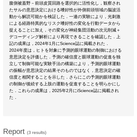
腹側被蓋野－前頭皮質回路を選択的に活性化し，観察され
たサルの意思決定における嗜好性が外側前頭領域の脳波活
動から解読可能かを検証した．一連の実験により，光刺激
による経路特異的なリスク嗜好性の変化を行動データから
捉えることに加え，その変化が神経集団活動の次元削減＋
デコーディング解析により再現できることを確認した．上
記の成果は，2024年1月にScience誌に掲載された．
2024年度は，ヒトを対象に予測的眼球運動の制御における
意思決定を評価した．予測の確信度と眼球運動の促進を独
立して制御可能な実験手法の構築により，予測的眼球運動
の振幅が意思決定の結果そのものではなく，意思決定の確
信度と相関することを示した．さらにこの予測的眼球運動
の制御が後続する上肢の運動を促進することを明らかにし
た．これらの成果は，2025年2月にiScience誌に掲載され
た．
Report
(3 results)