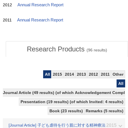
2012
Annual Research Report
2011
Annual Research Report
Research Products
(
96
results)
All
2015
2014
2013
2012
2011
Other
All
Journal Article (49 results) (of which Acknowledgement Complian
Presentation (19 results) (of which Invited: 4 results)
Book (23 results)
Remarks (5 results)
[Journal Article] 子ども虐待を行う親に対する精神療法
2015