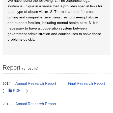
We have found the following: 1. The Japanese legal
system is unique in a sense that is provides special laws for
each type of abuse victim. 2. There is a need for cross-
cutting and comprehensive measures to pre-empt abuse
and support families, including mental health care. 3. It is
necessary to have a cooperation system between
government administration and courthouses to solve these
problems quickly.
Report
(5 results)
2014
Annual Research Report
Final Research Report
(
PDF
)
2013
Annual Research Report