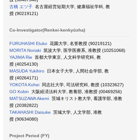
古橋 エツ子
名古屋経営短期大学, 健康福祉学科, 教
授 (90219121)
Co-Investigator(Renkei-kenkyūsha)
FURUHASHI Etuko
花園大学, 名誉教授 (90219121)
MORITA Noriaki
筑波大学, 医学医療系, 准教授 (10251068)
YAJIMA Rie
首都大学東京, 人文科学研究科, 教
授 (40254130)
MASUDA Yukihiro
日本女子大学, 人間社会学部, 教
授 (40264171)
YOKOTA Kohei
同志社大学, 司法研究科, 教授 (10323627)
GO Kobin
大阪経済法科大学, 教養部, 准教授 (00469256)
MATSUZAWA Akemi
茨城キリスト教大学, 看護学部, 准教
授 (20382822)
TAKAHASHI Daisuke
茨城大学, 人文学部, 准教
授 (90634080)
Project Period (FY)