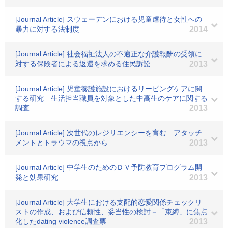
[Journal Article] スウェーデンにおける児童虐待と女性への
暴力に対する法制度
2014
[Journal Article] 社会福祉法人の不適正な介護報酬の受領に
対する保険者による返還を求める住民訴訟
2013
[Journal Article] 児童養護施設におけるリービングケアに関
する研究―生活担当職員を対象とした中高生のケアに関する
調査
2013
[Journal Article] 次世代のレジリエンシーを育む アタッチ
メントとトラウマの視点から
2013
[Journal Article] 中学生のためのＤＶ予防教育プログラム開
発と効果研究
2013
[Journal Article] 大学生における支配的恋愛関係チェックリ
ストの作成、および信頼性、妥当性の検討－「束縛」に焦点
化したdating violence調査票―
2013