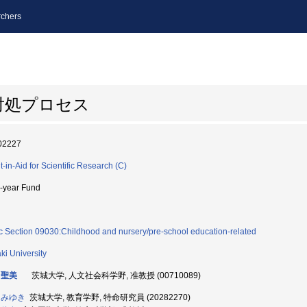
chers
対処プロセス
02227
t-in-Aid for Scientific Research (C)
i-year Fund
c Section 09030:Childhood and nursery/pre-school education-related
aki University
 聖美
茨城大学, 人文社会科学野, 准教授 (00710089)
 みゆき
茨城大学, 教育学野, 特命研究員 (20282270)