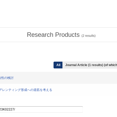
Research Products
(
2
results)
All
Journal Article (1 results) (of whi
妥当性の検討
和的コペアレンティング形成への道筋を考える