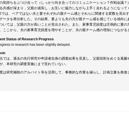
の気持ちをぶつけ合って（しっかり向き合ってのコミュニケーション？作戦会議？
る共感が深まり，父親が成長し，お互いに協力しながら上手く走れるようになって
2では、ペアではない夫と妻それぞれの親チーム感とそれらに関連する変数を見出す
データを再分析した。その結果、妻よりも夫の方が親チーム感を感じている傾向に
ついては，父親の方が高いことが見出された。また、家事育児頻度は圧倒的に妻の
。ここから、夫の家事育児頻度を増やすことが、夫の親チーム感の増加につながる
ent Status of Research Progress
rogress in research has been slightly delayed.
son
点では、過去の先行研究や申請者自身の調査結果を見直し、父親役割をめぐる葛藤
が、本研究の調査実施にまで至れていない。
度は研究補助のアルバイト等を活用して、事務的な作業を減らし、計画立案を推進