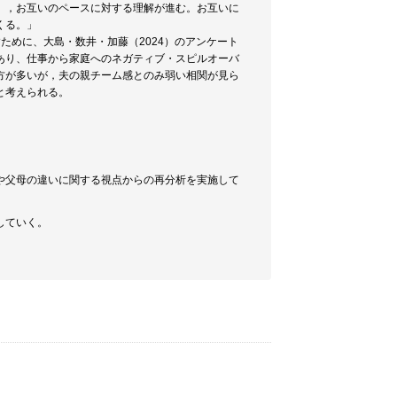
），お互いのペースに対する理解が進む。お互いに
くる。」
ために、大島・数井・加藤（2024）のアンケート
あり、仕事から家庭へのネガティブ・スピルオーバ
方が多いが，夫の親チーム感とのみ弱い相関が見ら
と考えられる。
や父母の違いに関する視点からの再分析を実施して
していく。