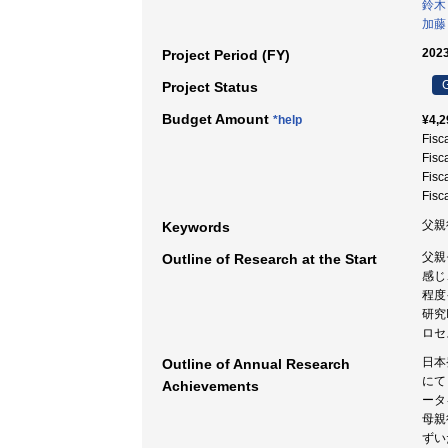
鈴木
加藤
2023
Project Period (FY)
G
Project Status
Budget Amount
*help
¥4,2
Fisc
Fisc
Fisc
Fisc
父親
Keywords
父親
Outline of Research at the Start
感じ
程度
研究
ロセ
日本
Outline of Annual Research
にて
Achievements
ータ
母親
ずい