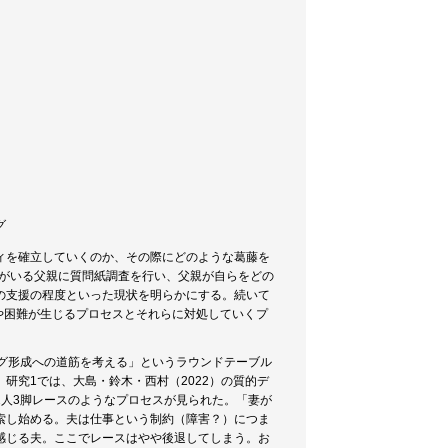
グ
ィを確立していくのか、その際にどのような葛藤を
もがいる父親に質問紙調査を行い、父親が自らをどの
の支援の程度といった現状を明らかにする。続いて
や困難が生じるプロセスとそれらに対処していくプ
グ形成への道筋を考える」というラウンドテーブル
研究1では、大島・鈴木・西村（2022）の質的デ
人3脚レースのようなプロセスが見られた。「妻が
索し始める。夫は仕事という制約（障害？）につま
感じる夫。ここでレースはやや後退してしまう。お