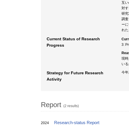
互い
対す
研究
調査
ーに
れた
Current Status of Research
Curr
3: P
Progress
Rea
現時
いる
今年
Strategy for Future Research
Activity
Report
(2 results)
Research-status Report
2024