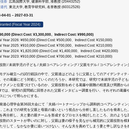
 佳奈
広島国際大学, 健康科学部, 准教授 (20443252)
 道代
東北大学, 教育学研究科, 名誉教授 (60312526)
-04-01 – 2027-03-31
ranted (Fiscal Year 2024)
90,000 (Direct Cost: ¥3,300,000、Indirect Cost: ¥990,000)
al Year 2026: ¥650,000 (Direct Cost: ¥500,000、Indirect Cost: ¥150,000)
al Year 2025: ¥910,000 (Direct Cost: ¥700,000、Indirect Cost: ¥210,000)
al Year 2024: ¥1,820,000 (Direct Cost: ¥1,400,000、Indirect Cost: ¥420,000)
al Year 2023: ¥910,000 (Direct Cost: ¥700,000、Indirect Cost: ¥210,000)
役割 / 未就学児の子ども / 夫婦コペアレンティング / 父親モデル / コペアレンティン
モデル確立への試行錯誤の中で、父親達はどのように父親としてのアイデンティテ
、その葛藤にどう対処していくのだろうか。本研究では、研究Ⅰで未就学児の子ど
イクメンと位置づけているのか、父親役割をめぐる葛藤や困難の程度及び周囲から
Ⅱでは、研究Ⅰの質問紙に回答された父親インタビュー調査を行い、それぞれの葛藤
スについて明らかにする。
発達心理学会第36回大会にて「夫婦パートナーシップから調和的コペアレンティン
，これまでの研究を父親と母親の違いという視点から分析し直したものを発表した。
を再分析し、夫と妻の親チームを形成するプロセスを検討したところ、次のような2
役割のスタートが早いのに対し，父親は妻の様子を見ながら補完的に父親役割を模
たりして，なかなか妻に追いつけない。そんな夫を責めてしまう妻と申し訳なさを