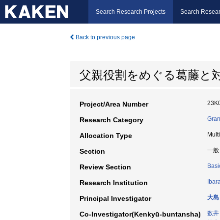
Search Research Projects
Search Resear
Back to previous page
父親役割をめぐる葛藤と
23K
Project/Area Number
Gran
Research Category
Mult
Allocation Type
一般
Section
Basi
Review Section
Ibar
Research Institution
大島
Principal Investigator
数井
Co-Investigator(Kenkyū-buntansha)