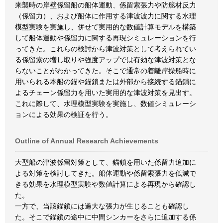
来襲時の岸壁係留船の船体運動、係留索張力や防舷材反力
（係留力）、および船体に作用する津波波力に関する水理
模型実験を実施し、併せて実用的な数値計算モデルを構築
して船体運動や係留力に関する再現シミュレーションを行
ってきた。これらの検討から津波対策として考えられてい
る係留索の増し取りや強度アップでは有効な津波対策とな
らないことがわかってきた。そこで通常の着離岸操船時に
用いられる本船の錨や錨鎖または外部から接続する錨鎖に
よるチェーン係留力を用いた実用的な津波対策を見出す。
これに際して、水理模型実験を実施し、数値シミュレーシ
ョンによる効果の検証を行う。
Outline of Annual Research Achievements
大型船の津波係留対策として、錨鎖を用いた係留力追加に
よる対策を検討してきた。船体運動や係留索張力を低減で
きる効果を水理模型実験や数値計算による再現から確認し
た。
一方で、当該錨鎖には過大な張力が生じることも確認し
た。そこで錨鎖の途中に中間シンカーをさらに追加する係