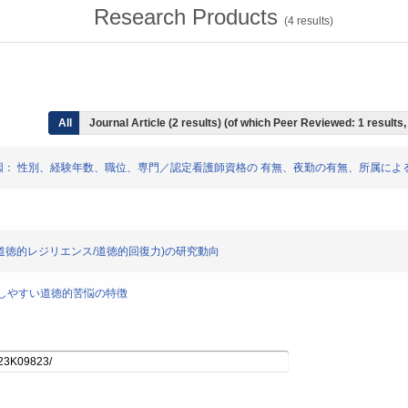
Research Products
(
4
results)
All
Journal Article (2 results) (of which Peer Reviewed: 1 result
特徴と影響要因： 性別、経験年数、職位、専門／認定看護師資格の 有無、夜勤の有無、所属
ルレジリエンス/道徳的レジリエンス/道徳的回復力)の研究動向
が経験しやすい道徳的苦悩の特徴