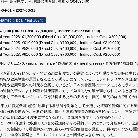
 梢子
島根県立大学, 看護栄養学部, 准教授 (90453240)
-04-01 – 2027-03-31
ranted (Fiscal Year 2024)
40,000 (Direct Cost: ¥2,800,000、Indirect Cost: ¥840,000)
al Year 2026: ¥1,300,000 (Direct Cost: ¥1,000,000、Indirect Cost: ¥300,000)
al Year 2025: ¥910,000 (Direct Cost: ¥700,000、Indirect Cost: ¥210,000)
al Year 2024: ¥520,000 (Direct Cost: ¥400,000、Indirect Cost: ¥120,000)
al Year 2023: ¥910,000 (Direct Cost: ¥700,000、Indirect Cost: ¥210,000)
レジリエンス / moral resilience / 道徳的苦悩 / moral distress / 看護倫理 /
べき正しい行動がわかっているのに制度などの制約によって行動できない時に生じ
離職や健康障害の原因となることが明らかになっている。モラルレジリエンスは道
離職や健康障害への対策を立案しているが、日本の看護師のデータによるモラルレ
の道徳的苦悩による離職や健康障害に対して効果的な対策が講じられているとは言
克服してモラルレジリエンスを獲得するための要因を、質的、量的の両面で明らか
23年度に特定機能病院に勤務する看護師を対象として実施した道徳的苦悩に関する
別に分析を進めた。分析の結果、属性と道徳的苦悩の関係が明らかになり、本研究
この知見は2024年度中に学会で発表し、査読付き論文として投稿を行った。
に、2023年度末に収集した3名の看護師からの質的データについて分析を行い、
、その苦悩の中で看護師がいかに自らの倫理的価値観を見直し、再構築しながら看
より、道徳的苦悩とモラルレジリエンスとの関係があきらかになった。