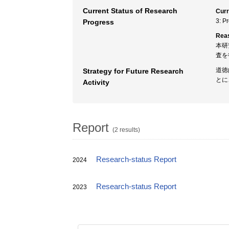
Current Status of Research
Curr
3: P
Progress
Rea
本研
査を
道徳
Strategy for Future Research
とに
Activity
Report
(2 results)
Research-status Report
2024
Research-status Report
2023