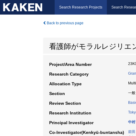
Search Research Projects
Search Resear
Back to previous page
看護師がモラルレジリエ
23K
Project/Area Number
Gran
Research Category
Mult
Allocation Type
一般
Section
Basi
Review Section
Toky
Research Institution
中村
Principal Investigator
前田
Co-Investigator(Kenkyū-buntansha)