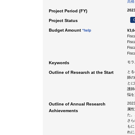
高橋
2023
Project Period (FY)
G
Project Status
Budget Amount
*help
¥3,6
Fisc
Fisc
Fisc
Fisc
モラル
Keywords
とる
Outline of Research at the Start
師の
とに
護師
悩を
20
Outline of Annual Research
属性
Achievements
た。
さら
もに
れに