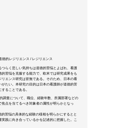
 看護師 / 道徳的レジリエンス / レジリエンス
るつらく悲しい気持ちは道徳的苦悩とよばれ、看護
徳的苦悩を克服する能力で、欧米では研究成果をも
ジリエンス研究は皆無である。そのため、日本の看
いがたい。本研究の目的は日本の看護師が道徳的苦
にすることである。
量的調査について、職位、経験年数、所属部署などの
で焦点を当てるべき対象者の属性が明らかとなっ
道徳的苦悩の具体的な経験の様相を明らかにするとと
護実践に向き合っているかを記述的に把握した。こ