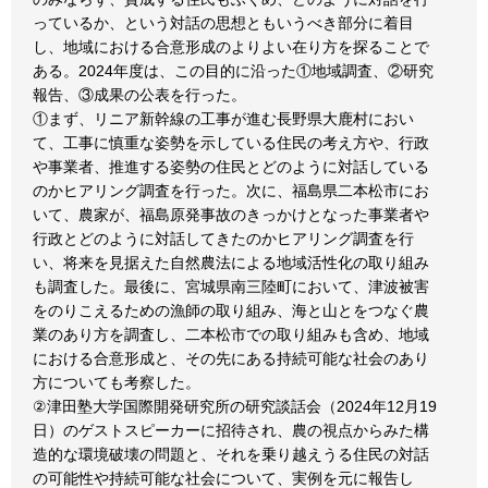
っているか、という対話の思想ともいうべき部分に着目
し、地域における合意形成のよりよい在り方を探ることで
ある。2024年度は、この目的に沿った①地域調査、②研究
報告、③成果の公表を行った。
①まず、リニア新幹線の工事が進む長野県大鹿村におい
て、工事に慎重な姿勢を示している住民の考え方や、行政
や事業者、推進する姿勢の住民とどのように対話している
のかヒアリング調査を行った。次に、福島県二本松市にお
いて、農家が、福島原発事故のきっかけとなった事業者や
行政とどのように対話してきたのかヒアリング調査を行
い、将来を見据えた自然農法による地域活性化の取り組み
も調査した。最後に、宮城県南三陸町において、津波被害
をのりこえるための漁師の取り組み、海と山とをつなぐ農
業のあり方を調査し、二本松市での取り組みも含め、地域
における合意形成と、その先にある持続可能な社会のあり
方についても考察した。
②津田塾大学国際開発研究所の研究談話会（2024年12月19
日）のゲストスピーカーに招待され、農の視点からみた構
造的な環境破壊の問題と、それを乗り越えうる住民の対話
の可能性や持続可能な社会について、実例を元に報告し