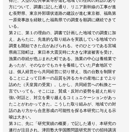
得た、大型の公共事業等が進む地域での住民の対話のあり
方について、調書に記した通り、リニア新幹線の工事が進
む長野県、東京外郭環状道路の建設が進む東京都、福島第
一原発事故を経験した福島県での調査を順調に継続できて
いる。
第２に、第１の理由の、調書で計画した地域での調査に加
え、あらたに、先進的な取り組みを実践している地域での
調査も開始できた点があげられる。そのひとつである宮城
県南三陸町は、東日本大震災時に大きな津波被害を受け、
漁業の存続が危ぶまれた町である。漁業の中心は養殖業で
あったが、そのなかでもカキを養殖していた戸倉地区で
は、個人経営から共同経営に切り替え、筏の台数を制限す
ることによって日本一の品質を誇るカキの産地にまで上り
詰めた（天皇賞の受賞）。しかし、共同経営への転換と一
言でいっても、そこには、賛成・反対の姿勢を超えた粘り
強い対話と、対立を乗り越えるコミュニケーションがあっ
たことがわかってきた。こうした取り組みが、地域での対
話のあり方から合意形成の可能性を探る本研究に与える示
唆は大きい。
第３に、先に「研究実績の概要」で記した通り、本研究の
遂行が注目され、津田塾大学国際問題研究所での招待講演