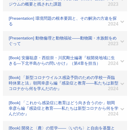
ジウムの概要と残された課題
2023
[Presentation] 環境問題の根本要因と、その解決の方途を探
る
2024
[Presentation] 動物倫理と動物福祉――動物園・水族館をめ
ぐって
2023
[Book] 安藤聡彦・西舘崇・川尻剛士編著『核開発地域に生
きる―下北半島からの問いかけ』（第4章を担当）
2024
[Book] 「新型コロナウイルス感染予防のための学校一斉臨
時休業と法」朝岡幸彦ら編『感染症と教育――私たちは新型
コロナから何を学んだのか』
2024
[Book] 「これから感染症に教育はどう向き合うのか」朝岡
幸彦ら編『感染症と教育――私たちは新型コロナから何を学
んだのか』
2024
[Book] 開発と〈農〉の哲学――〈いのち〉と自由を基盤と