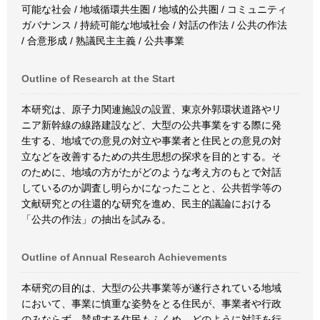
可能な社会 / 地域循環共生圏 / 地域的公共圏 / コミュニティ
ガバナンス / 持続可能な地域社会 / 対話の作法 / 公共の作法
/ 合意形成 / 熟議民主主義 / 公共事業
Outline of Research at the Start
本研究は、原子力関連施設の設置、東京外郭環状道路やリ
ニア新幹線の線路建設など、大型の公共事業をする際に発
生する、地域での意見の対立や事業者と住民との意見の対
立などを改善するための共生思想の探求を目的とする。そ
のために、地域の方がたがどのような考え方のもとで対話
しているのか調査し明らかになったことと、公共哲学等の
文献研究との往還的な研究を進め、民主的議論における
「公共の作法」の抽出を試みる。
Outline of Annual Research Achievements
本研究の目的は、大型の公共事業等が遂行されている地域
において、事業に慎重な姿勢をとる住民が、事業者や行政
のみならず、賛成する住民もふくめ、どのように対話を行