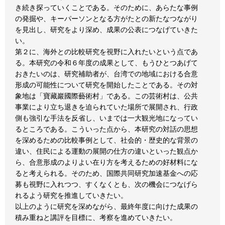
き続き探っていくことである。そのために、あらたな事例
の発掘や、キーパーソンとなる方がたとの新たなつながり
を見出し、研究をより深め、成果の公表につなげていきた
い。
第２に、海外との比較研究を視野に入れたいという点であ
る。本研究の令和６年度の成果として、もうひとつあげて
おきたいのは、研究補助者が、台湾での地域における合意
形成の可能性について研究を開始したことである。その対
象地は「寶藏巖國際藝術村」である。この芸術村は、公共
事業により立ち退きを迫られていた場所で展開され、行政
側も強引な手法を反省し、いまでは一大観光地になってい
るところである。こういった点から、本研究の対話の思想
を深めるための比較事例として、社会的・歴史的な背景の
違い、住民による運動の展開の仕方の違いといった観点か
ら、合意形成のよりよい在り方を考えるための好材料にな
ると考えられる。そのため、国際共同研究加速基金への応
募も視野に入れつつ、すくなくとも、次の機会につなげら
れるよう研究を推進していきたい。
以上のように研究を深めながら、最終年度に向けた成果の
積み重ねと講評を目標に、考察を進めていきたい。