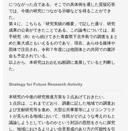
につながった点である。そこでの具体例を通した質疑応答
では、今後の研究につながる示唆などを得ることができ
た。
第４に、こちらも「研究実績の概要」で記した通り、研究
成果の公表ができたことである。この論考については、若
手研究（B）から続けてきた青森県下北半島での調査をまと
めた集大成ともいえるものであり、現在、あらゆる媒体や
団体で注目され、令和７年度には他団体との共同での書評
会も予定されている。
以上から、本研究はおおむね順調に進展していると判断し
た。
Strategy for Future Research Activity
本研究の今後の研究推進方策を２点あげておきたい。
１点目は、これまでどおり、調書に記した地域での調査お
よび文献研究等を進め、大型公共事業等によりコンフリク
トが見られる地域において、住民がどのような考えのもと
議論しようとしているのかという対話の思想をさらに探究
し、地域におけるよりよい合意形成のあり方の可能性を引