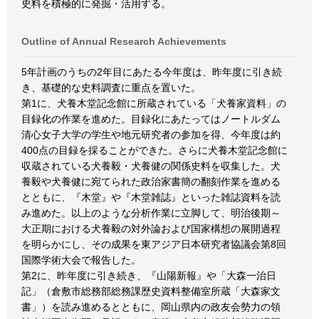
史料を積極的に発掘・活用する。
Outline of Annual Research Achievements
5年計画のうちの2年目にあたる今年度は、昨年度に引き続
き、基礎的な史料調査に重点を置いた。
第1に、犬養木堂記念館に所蔵されている「犬養家資料」の
目録化の作業を進めた。目録化にあたってはノートルダム
清心女子大学の学生や地元研究者の参加を得、今年度は約
400点の目録を採ることができた。さらに犬養木堂記念館に
収蔵されている犬養毅・犬養健の関係史料を収集した。犬
養毅や犬養健に宛てられた政治家書簡の翻刻作業を進める
とともに、『木堂』や『木堂雑誌』といった雑誌資料を読
み進めた。以上のような分析作業に立脚して、明治後期～
大正期における犬養毅の対外論および国家構想の展開過程
を明らかにし、その成果を東アジア日本研究者協議会第8回
国際学術大会で報告した。
第2に、昨年度に引き続き、『山陽新報』や「大森一治日
記」（倉敷市総務部総務課歴史資料整備室所蔵「大森家文
書」）を読み進めるとともに、岡山県内の政友会勢力の領