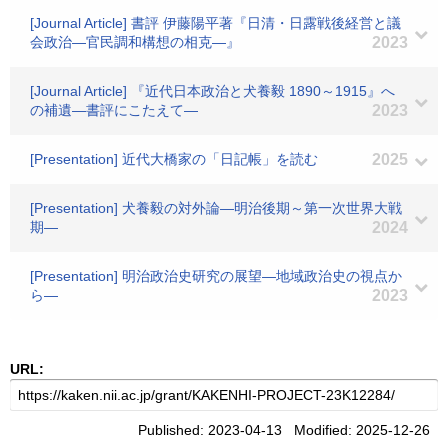
[Journal Article] 書評 伊藤陽平著『日清・日露戦後経営と議
会政治―官民調和構想の相克―』
2023
[Journal Article] 『近代日本政治と犬養毅 1890～1915』へ
の補遺―書評にこたえて―
2023
[Presentation] 近代大橋家の「日記帳」を読む
2025
[Presentation] 犬養毅の対外論―明治後期～第一次世界大戦
期―
2024
[Presentation] 明治政治史研究の展望―地域政治史の視点か
ら―
2023
URL:
Published: 2023-04-13 Modified: 2025-12-26