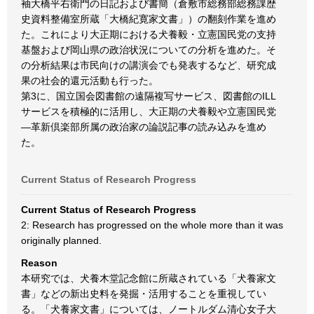
袖大橋平右衛門の日記および書簡（倉敷市総務部総務課歴
史資料整備室所蔵「大橋紀寛家文書」）の翻刻作業を進め
た。これにより大正期における犬養毅・立憲国民党の支持
基盤および岡山県の政治状況についての分析を進めた。そ
の分析結果は市民向けの講演会でも発表するなど、研究成
果の社会的還元活動も行った。
第3に、国立国会図書館の遠隔複写サービス、図書館のILL
サービスを積極的に活用し、大正期の犬養毅や立憲国民党
―革新倶楽部所属の政治家の論説記事の読み込みを進め
た。
Current Status of Research Progress
Current Status of Research Progress
2: Research has progressed on the whole more than it was
originally planned.
Reason
本研究では、犬養木堂記念館に所蔵されている「犬養家文
書」などの新出史料を発掘・活用することを重視してい
る。「犬養家文書」については、ノートルダム清心女子大