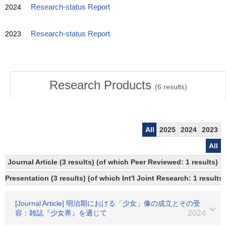
2024
Research-status Report
2023
Research-status Report
Research Products
(
6
results)
All
2025
2024
2023
All
Journal Article (3 results) (of which Peer Reviewed: 1 results)
Presentation (3 results) (of which Int'l Joint Research: 1 results,
[Journal Article] 明治期における「少女」像の成立とその受
容：雑誌『少女界』を通じて
2024