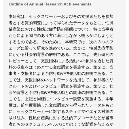
Outline of Annual Research Achievements
本研究は、セックスワーカーおよびその支援者たちを参加
者とする質的調査によって得られたデータをもとに、性風
俗産業における性感染症予防の実態について、特に当事者
たちによる関与のあり方に着目しながら明らかにしようと
するものである。そのために、本研究では、次の３つのフ
ェーズに沿って研究を進めている。第１に、性感染症予防
にかかる社会的背景の解明である。ここでは、先行研究の
レビューとして、支援団体による活動への参加を通した資
料の収集をはじめとする文献調査を実施する。第２に、当
事者・支援者による予防行動や啓発活動の解明である。こ
こでは、支援団体のネットワークを活用して、参加者のリ
クルートおよびインタビュー調査を実施する。第３に、社
会的背景と予防行動や啓発活動との関連の解明である。こ
こでも、上記と同様にインタビュー調査を実施する。本年
度は、前年度実施した文献調査から得られたデータをもと
に、セックスワーカーに対するスティグマやエイズ対策の
取り組み、性風俗産業に対する法的アプローチなどが当事
者たちのセクシュアルヘルスにどのような影響を与えるか