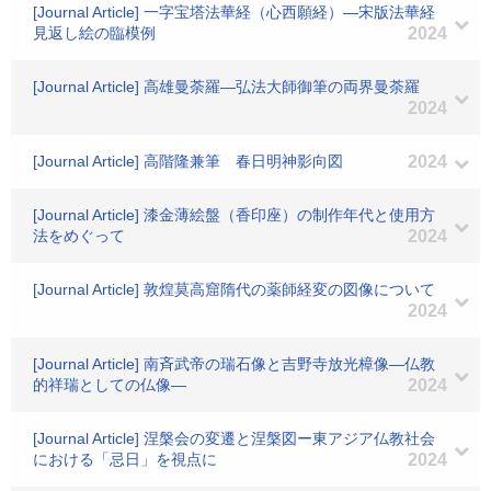
[Journal Article] 一字宝塔法華経（心西願経）―宋版法華経
見返し絵の臨模例
2024
[Journal Article] 高雄曼荼羅―弘法大師御筆の両界曼荼羅
2024
[Journal Article] 高階隆兼筆 春日明神影向図
2024
[Journal Article] 漆金薄絵盤（香印座）の制作年代と使用方
法をめぐって
2024
[Journal Article] 敦煌莫高窟隋代の薬師経変の図像について
2024
[Journal Article] 南斉武帝の瑞石像と吉野寺放光樟像―仏教
的祥瑞としての仏像―
2024
[Journal Article] 涅槃会の変遷と涅槃図ー東アジア仏教社会
における「忌日」を視点に
2024