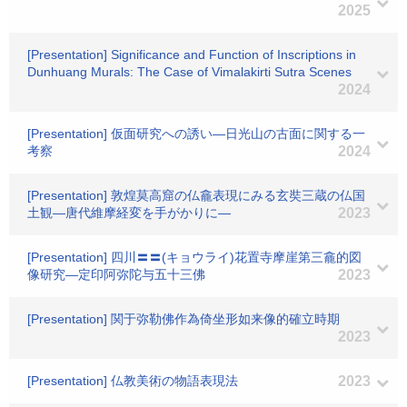
2025
[Presentation] Significance and Function of Inscriptions in
Dunhuang Murals: The Case of Vimalakirti Sutra Scenes
2024
[Presentation] 仮面研究への誘い―日光山の古面に関する一
考察
2024
[Presentation] 敦煌莫高窟の仏龕表現にみる玄奘三蔵の仏国
土観―唐代維摩経変を手がかりに―
2023
[Presentation] 四川〓〓(キョウライ)花置寺摩崖第三龕的図
像研究―定印阿弥陀与五十三佛
2023
[Presentation] 関于弥勒佛作為倚坐形如来像的確立時期
2023
[Presentation] 仏教美術の物語表現法
2023