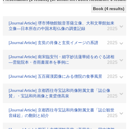
Book (4 results)
[Journal Article] 堺市博物館観音菩薩立像、大和文華館如来
立像―日本所在の中国木彫仏像の調査記録
2025
[Journal Article] 玄奘の肖像と玄奘イメージの系譜
2025
[Journal Article] 南宋臨安刊・細字妙法蓮華経をめぐる諸相
―雲龍院本・杏雨書屋本を事例に
2025
[Journal Article] 五百羅漢図像にみる僧院の食事風景
2025
[Journal Article] 京都西往寺宝誌和尚像附属文書「誌公像
賛」・宝誌和尚画像と黄檗僧高泉
2025
[Journal Article] 京都西往寺宝誌和尚像附属文書「誌公観世
音縁起」の翻刻と紹介
2025