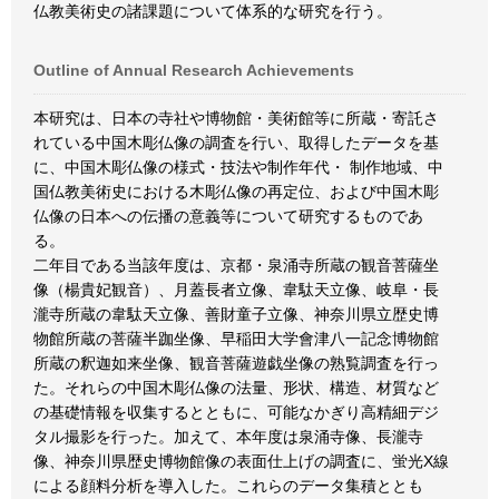
仏教美術史の諸課題について体系的な研究を行う。
Outline of Annual Research Achievements
本研究は、日本の寺社や博物館・美術館等に所蔵・寄託さ
れている中国木彫仏像の調査を行い、取得したデータを基
に、中国木彫仏像の様式・技法や制作年代・ 制作地域、中
国仏教美術史における木彫仏像の再定位、および中国木彫
仏像の日本への伝播の意義等について研究するものであ
る。
二年目である当該年度は、京都・泉涌寺所蔵の観音菩薩坐
像（楊貴妃観音）、月蓋長者立像、韋駄天立像、岐阜・長
瀧寺所蔵の韋駄天立像、善財童子立像、神奈川県立歴史博
物館所蔵の菩薩半跏坐像、早稲田大学會津八一記念博物館
所蔵の釈迦如来坐像、観音菩薩遊戯坐像の熟覧調査を行っ
た。それらの中国木彫仏像の法量、形状、構造、材質など
の基礎情報を収集するとともに、可能なかぎり高精細デジ
タル撮影を行った。加えて、本年度は泉涌寺像、長瀧寺
像、神奈川県歴史博物館像の表面仕上げの調査に、蛍光X線
による顔料分析を導入した。これらのデータ集積ととも