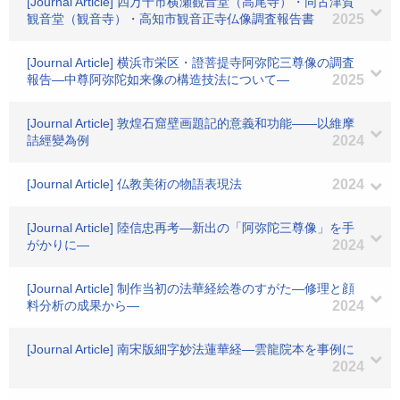
[Journal Article] 四万十市横瀬観音堂（高尾寺）・同古津賀
観音堂（観音寺）・高知市観音正寺仏像調査報告書
2025
[Journal Article] 横浜市栄区・證菩提寺阿弥陀三尊像の調査
報告―中尊阿弥陀如来像の構造技法について―
2025
[Journal Article] 敦煌石窟壁画題記的意義和功能――以維摩
詰經變為例
2024
[Journal Article] 仏教美術の物語表現法
2024
[Journal Article] 陸信忠再考―新出の「阿弥陀三尊像」を手
がかりに―
2024
[Journal Article] 制作当初の法華経絵巻のすがた―修理と顔
料分析の成果から―
2024
[Journal Article] 南宋版細字妙法蓮華経―雲龍院本を事例に
2024