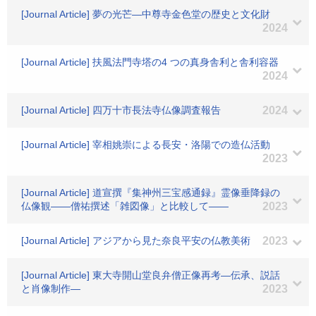
[Journal Article] 夢の光芒―中尊寺金色堂の歴史と文化財
2024
[Journal Article] 扶風法門寺塔の4 つの真身舎利と舎利容器
2024
[Journal Article] 四万十市長法寺仏像調査報告
2024
[Journal Article] 宰相姚崇による長安・洛陽での造仏活動
2023
[Journal Article] 道宣撰『集神州三宝感通録』霊像垂降録の
仏像観――僧祐撰述「雑図像」と比較して――
2023
[Journal Article] アジアから見た奈良平安の仏教美術
2023
[Journal Article] 東大寺開山堂良弁僧正像再考―伝承、説話
と肖像制作―
2023