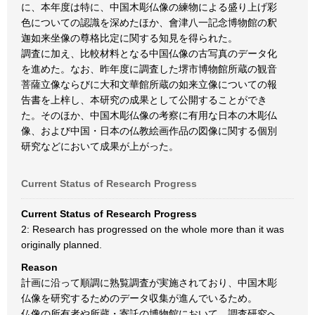
に、本年度は特に、中国木彫仏像の練物による盛り上げ彩
色についての認識を深めたほか、會津八一記念博物館の釈
迦如来坐像の尊格比定に関する知見を得られた。
調査に加え、比較材料となる中国仏像の古写真のデータ化
を進めた。なお、昨年度に調査した堺市博物館所蔵の観音
菩薩立像ならびに大和文華館所蔵の如来立像についての報
告書を上梓し、本研究の成果として公開することができ
た。そのほか、中国木彫仏像の考察に有用な日本の木彫仏
像、および中国・日本の仏教絵画作品の図像に関する個別
研究などにおいて成果が上がった。
Current Status of Research Progress
Current Status of Research Progress
2: Research has progressed on the whole more than it was
originally planned.
Reason
計画に沿って順調に熟覧調査が実施されており、中国木彫
仏像を研究するためのデータ収集が進んでいるため。
仏像の所有者や所蔵・寄託の博物館において、調査研究へ