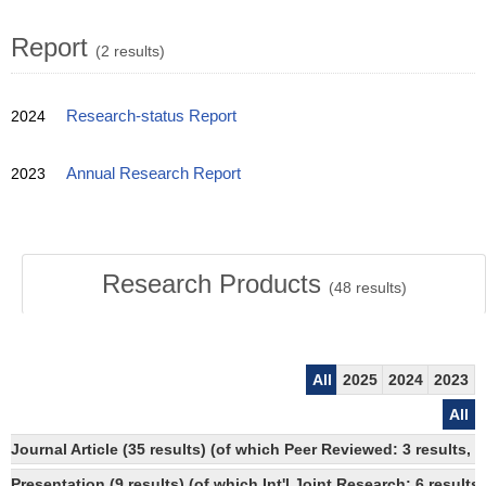
Report
(2 results)
2024
Research-status Report
2023
Annual Research Report
Research Products
(
48
results)
All
2025
2024
2023
All
Journal Article (35 results) (of which Peer Reviewed: 3 results,
Presentation (9 results) (of which Int'l Joint Research: 6 results,