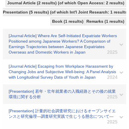
Journal Article (2 results) (of which Open Access: 2 results)
Presentation (5 results) (of which Int'l Joint Research: 1 results)
Book (1 results)
Remarks (1 results)
[Journal Article] Where Are Self-Initiated Expatriate Workers
Positioned among Japanese Workers? A Comparison of
Earnings Trajectories between Japanese Expatriates
Overseas and Domestic Workers in Japan
2025
[Journal Article] Escaping from Workplace Harassment by
Changing Jobs and Subjective Well-being: A Panel Analysis
with Longitudinal Survey Data of Youth in Japan
2024
[Presentation] 若年・壮年就業者の入職経路とその後の就業
環境に関する分析
2025
[Presentation] 計量的社会調査研究におけるオープンサイエ
ンスと研究倫理―調査研究実践で生じうる懸念について―
2025