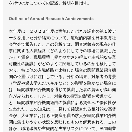
を持つのかについての記述、解明を目指す。
Outline of Annual Research Achievements
本年度は、２０２３年度に実施したパネル調査の第１波デ
ータを用いた分析結果について、速報的内容を日本教育社
会学会で報告した。この分析では、調査対象者の現在の仕
事に関する入職経路（どのようにしてその職場に就職した
か）と賃金、職場環境（働きやすさの得点と主観的な失業
可能性の認識）がどのように関連しているのかを検討して
おり、特に他の入職経路と比較した場合の民間職業紹介機
関の位置づけに注目している。分析の結果、対象者の背景
（学歴や過去学んだスキルなど）の影響を除かない場合に
は、民間職業紹介機関を通じて就職した者の賃金が高い傾
向がみられた。しかし、対象者の背景の影響を考慮する
と、民間職業紹介機関経由の就職による賃金への優位性が
失われた。この知見は、一見して確認される相対的な高賃
金が、大企業における正規雇用職の求人が民間職業紹介機
関に集まりやすい状況を反映したものと解釈される。この
ほか、職場環境や主観的な失業リスクについて、民間職業