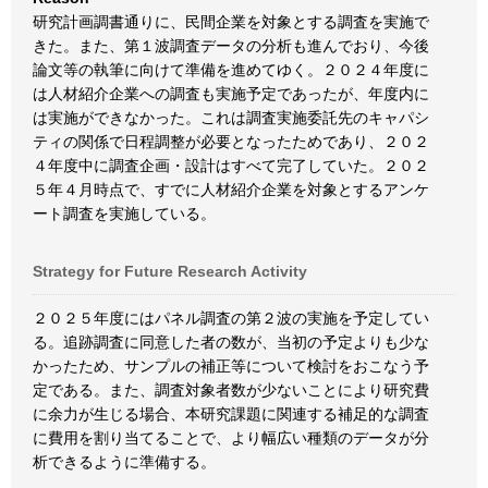
研究計画調書通りに、民間企業を対象とする調査を実施で
きた。また、第１波調査データの分析も進んでおり、今後
論文等の執筆に向けて準備を進めてゆく。２０２４年度に
は人材紹介企業への調査も実施予定であったが、年度内に
は実施ができなかった。これは調査実施委託先のキャパシ
ティの関係で日程調整が必要となったためであり、２０２
４年度中に調査企画・設計はすべて完了していた。２０２
５年４月時点で、すでに人材紹介企業を対象とするアンケ
ート調査を実施している。
Strategy for Future Research Activity
２０２５年度にはパネル調査の第２波の実施を予定してい
る。追跡調査に同意した者の数が、当初の予定よりも少な
かったため、サンプルの補正等について検討をおこなう予
定である。また、調査対象者数が少ないことにより研究費
に余力が生じる場合、本研究課題に関連する補足的な調査
に費用を割り当てることで、より幅広い種類のデータが分
析できるように準備する。