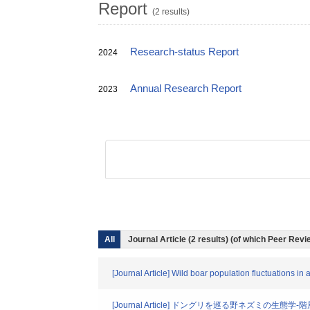
Report
(2 results)
Research-status Report
2024
Annual Research Report
2023
All
Journal Article (2 results) (of which Peer Rev
[Journal Article] Wild boar population fluctuations in
[Journal Article] ドングリを巡る野ネズミの生態