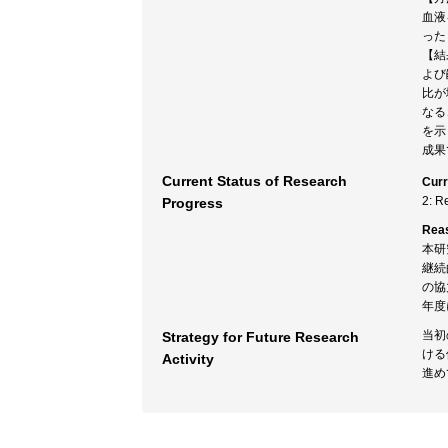
血液
った
【結
よび
比が
なる
を示
成果
Current Status of Research
Curr
2: R
Progress
Rea
本研
継続
の協
年度
当初
Strategy for Future Research
ける
Activity
進め