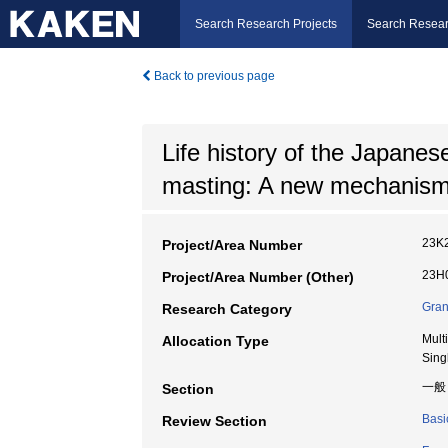
Search Research Projects
Search Resear
Back to previous page
Life history of the Japane
masting: A new mechanism o
23K
Project/Area Number
23H0
Project/Area Number (Other)
Gran
Research Category
Mult
Allocation Type
Sing
一般
Section
Basi
Review Section