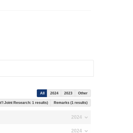
All
2024
2023
Other
nt'l Joint Research: 1 results)
Remarks (1 results)
2024
2024