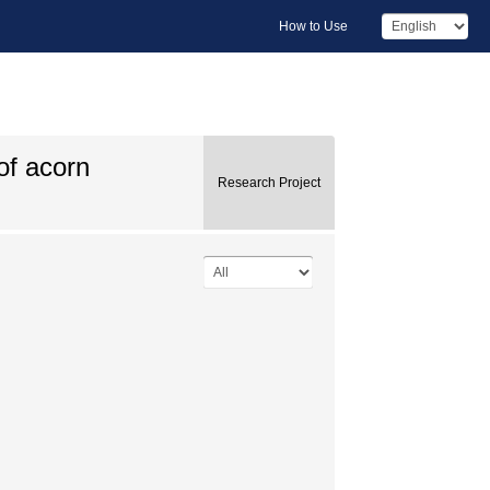
How to Use
of acorn
Research Project