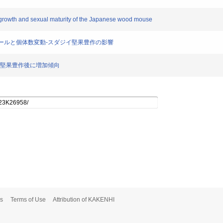
al growth and sexual maturity of the Japanese wood mouse
スケジュールと個体数変動-スダジイ堅果豊作の影響
ジイ堅果豊作後に増加傾向
s
Terms of Use
Attribution of KAKENHI