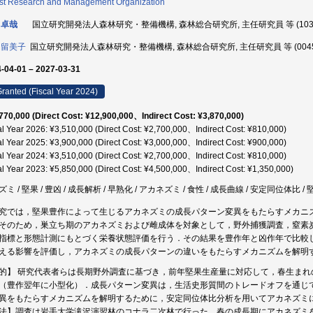
st Research and Management Organization
 卓哉
国立研究開発法人森林研究・整備機構, 森林総合研究所, 主任研究員 等 (1035
 留美子
国立研究開発法人森林研究・整備機構, 森林総合研究所, 主任研究員 等 (00457
-04-01 – 2027-03-31
ranted (Fiscal Year 2024)
770,000 (Direct Cost: ¥12,900,000、Indirect Cost: ¥3,870,000)
al Year 2026: ¥3,510,000 (Direct Cost: ¥2,700,000、Indirect Cost: ¥810,000)
al Year 2025: ¥3,900,000 (Direct Cost: ¥3,000,000、Indirect Cost: ¥900,000)
al Year 2024: ¥3,510,000 (Direct Cost: ¥2,700,000、Indirect Cost: ¥810,000)
al Year 2023: ¥5,850,000 (Direct Cost: ¥4,500,000、Indirect Cost: ¥1,350,000)
ミ / 堅果 / 豊凶 / 成長解析 / 早熟化 / アカネズミ / 食性 / 成長曲線 / 安定同位体比 /
究では，堅果豊作によって生じるアカネズミの成長パターン変異をもたらすメカニ
そのため，巣立ち期のアカネズミおよび雌成体を対象として，野外捕獲調査，窒素
指標と形態計測にもとづく栄養状態評価を行う．その結果を豊作年と凶作年で比較
える影響を評価し，アカネズミの成長パターンの違いをもたらすメカニズムを解明
的】 研究代表者らは長期野外調査に基づき，前年堅果生産量に対応して，春生ま
（豊作翌年に小型化）．成長パターン変異は，生活史形質間のトレードオフを通じ
異をもたらすメカニズムを解明するために，安定同位体比分析を用いてアカネズミ
法】調査は岩手大学滝沢演習林のコナラ二次林で行った．春の成長期にアカネズミ