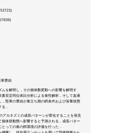
3723)
839)
 堅果豊凶
ズムを解明し，その個体数変動への影響を解明す
炭素安定同位体比分析による食性解析，そして血液
し，堅果の豊凶が巣立ち期の餌条件および栄養状態
する．
れのアカネズミの成長パターンが変化することを発見
て個体群動態へ影響すると予測される．成長パター
にとっての春の餌環境の評価を行った．
を捕獲し，採血用ランセットを用いて顎後静脈から