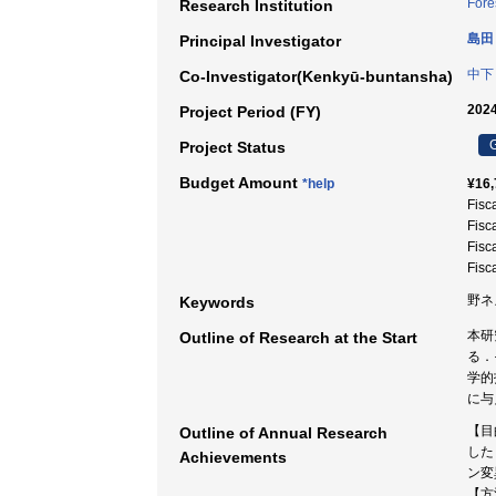
Fore
Research Institution
島田
Principal Investigator
中下
Co-Investigator(Kenkyū-buntansha)
2024
Project Period (FY)
G
Project Status
Budget Amount
*help
¥16,
Fisc
Fisc
Fisc
Fisc
野ネズ
Keywords
本研
Outline of Research at the Start
る．
学的
に与
【目
Outline of Annual Research
した
Achievements
ン変
【方