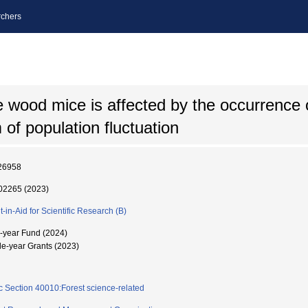
chers
se wood mice is affected by the occurrence 
f population fluctuation
26958
2265 (2023)
t-in-Aid for Scientific Research (B)
i-year Fund (2024)
le-year Grants (2023)
c Section 40010:Forest science-related