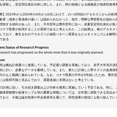
を採取し，安定同位体比分析に供した．また，餌の候補となる植物及び地表性無脊
．
果】2022年から2024年の4月から6月にかけて，のべ209頭のアカネズミから
齢差（成体と亜成体の違い）は認められなかった．他方，明瞭な季節変化が認められ
増加する傾向があった．また，不作翌年は豊作翌年に比べ，炭素安定同位体比が低
コナラ堅果が枯渇することが原因であると考えられた．この結果は，春のアカネズ
しており，春生まれのアカネズミの成長パターン変異をもたらすメカニズムを解明
である．
ent Status of Research Progress
esearch has progressed on the whole more than it was originally planned.
son
究は概ね計画通りに進展している。予定通り調査を実施しており、岩手大学滝沢演
的に行い、必要なデータを蓄積している。また、新たに計画した野ネズミの血液採
力のもと順調に進められている。なお、コナラ堅果の不作が2年続いたため、豊作
には取得可能と見込んでおり、課題達成に支障はないと考えている。
の計画に従い、引き続き調査および分析を着実に実施していく予定である。特に、
個体群動態や血液サンプル等の重要な情報については、次年度に採取できる見込み
ており、今後は論文執筆や学会発表等を通じて、研究成果の発信にも取り組んでい