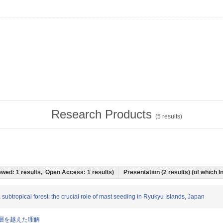
Research Products
(
5
results)
iewed: 1 results, Open Access: 1 results)
Presentation (2 results) (of which I
 a subtropical forest: the crucial role of mast seeding in Ryukyu Islands, Japan
学-階層を越えた理解