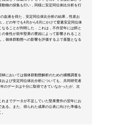
椎動物の採集も行い，同様に安定同位体比分析を行
分析用の血液を得た．安定同位体比分析の結果，性差お
，どの年でも4月から6月にかけて窒素安定同位体
くなることが判明した．これは，不作翌年には餌と
ミの食性が前年堅果の豊凶によって影響されること
し，個体群動態への影響を評価する上で基盤となる
習林においては個体群動態解析のための捕獲調査を
取および安定同位体比分析についても、共同研究者
翌年のデータは十分に取得できていなかったが、次
これまでデータが不足していた堅果豊作の翌年にお
である。また、得られた成果の公表に向けた準備も
く。