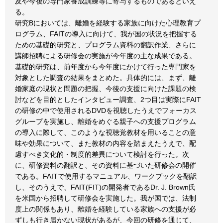
及や今後の専門家養成訓練等に寄与するものであるといえ
る。
研究Bにおいては、離婚を経験する家族に向けた心理教育プ
ログラム、FAITの導入に向けて、我が国の状況を把握する
ための基礎的研究と、プログラム資料の翻訳作業、さらに
講師招聘による研修会の実施が今年度の主な成果である。
基礎的研究は、前年度から今年度にかけて行った専門家を
対象とした調査の結果をまとめた。具体的には、まず、離
婚家庭の現状と問題の把握、今後の支援に向けた課題の検
討などを目的としたインタビュー調査、2つ目は実際にFAIT
の研修の中で使用されるDVDを視聴したうえでフォーカス
グループを実施し、離婚をめぐる親子への支援プログラム
の導入に際して、このような視聴覚教材を用いることの意
味や効果について、また教材の内容を踏まえたうえで、配
慮すべき文化的・制度的差異について検討を行った。次
に、研修資料の翻訳と、その資料に基づいた研修会の開催
である。FAITで使用するマニュアル、ワークブックを翻訳
し、そのうえで、FAIT(FIT)の開発者であるDr. J. Brown氏
を米国から招聘して研修会を実施した。我が国では、法制
度上の関係もあり、離婚を経験している家族への支援が必
ずしも行き届かない現状があるが、今回の研修を通じて、