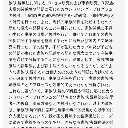
族/夫婦療法に関するプロセス研究および事例研究、3.家族/
夫婦の関係性や問題に応じたカウンセリング・プログラム
の検討、4.家族(夫婦)療法の初学者への教育、訓練方法など
の研究を行った。また、現代の家族関係を記述するための
新たな概念を発見することを目的として、家族関係に不調
が生じた事例の収集と検討を行い、併せてこれまでの家族
関係に関する概念を整理するために海外及び国内の文献研
究を行った。その結果、不和が生じたカップル及び子ども
の問題が生じた家族を記述する新たな概念について今後事
例を通じて分析することになった。結果として、家族/夫婦
療法の諸学派および諸手法のうちいかなるものが、どのよ
うな家族/夫婦あるいは個人のどのような問題に有効である
かが改めて検討され、事例研究等を通じて、実際の家族/夫
婦療法のどのプロセスが効果的であったかが分析された。
これらに基づいて、家族/夫婦の関係性や問題に応じたカウ
ンセリング・プログラムの開発および家族/夫婦療法の初学
者への教育、訓練方法などの検討がなされた。以上の試み
は、家族/夫婦関係に臨床心理学の専門的見地から効果的に
介入援助するという、我が国の長年来の臨床援助的ニーズ
に鑑みて意義あるものであり、さらなる家族/夫婦療法の普