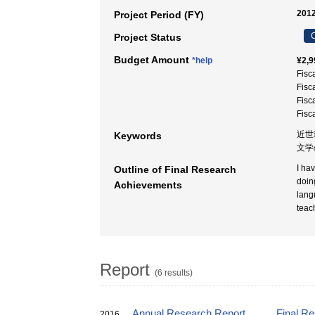
2012
Project Period (FY)
C
Project Status
Budget Amount
*help
¥2,9
Fisc
Fisc
Fisc
Fisc
近世
Keywords
文学
I ha
Outline of Final Research
doin
Achievements
lang
teac
Report
(6 results)
Annual Research Report
Final R
2016