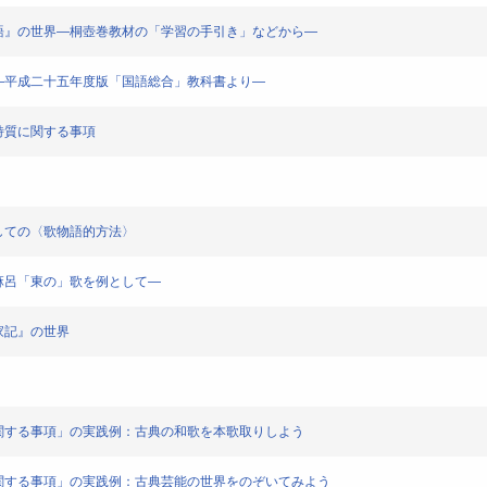
く『源氏物語』の世界―桐壺巻教材の「学習の手引き」などから―
在と可能性―平成二十五年度版「国語総合」教科書より―
語の特質に関する事項
文〉としての〈歌物語的方法〉
―柿本人麻呂「東の」歌を例として―
『貧家記』の世界
語の特質に関する事項」の実践例：古典の和歌を本歌取りしよう
語の特質に関する事項」の実践例：古典芸能の世界をのぞいてみよう