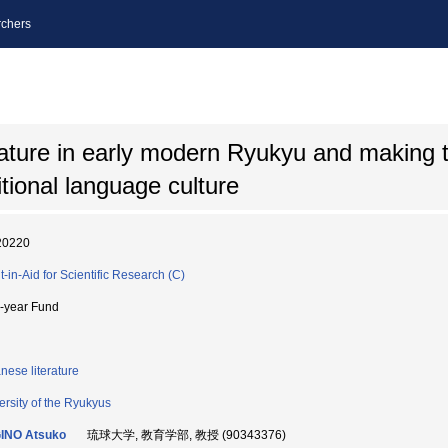
chers
rature in early modern Ryukyu and making 
tional language culture
20220
t-in-Aid for Scientific Research (C)
i-year Fund
nese literature
ersity of the Ryukyus
INO Atsuko
琉球大学, 教育学部, 教授 (90343376)