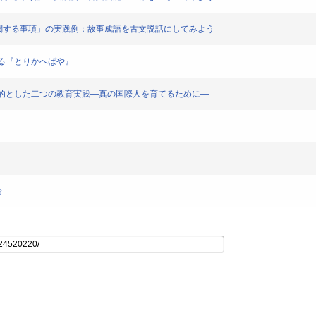
語の特質に関する事項」の実践例：故事成語を古文説話にしてみよう
生する『とりかへばや』
継承を目的とした二つの教育実践―真の国際人を育てるために―
論