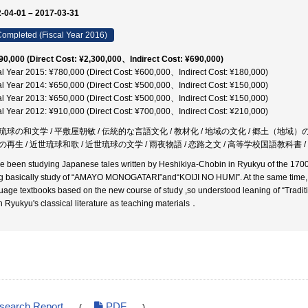
-04-01 – 2017-03-31
ompleted (Fiscal Year 2016)
90,000 (Direct Cost: ¥2,300,000、Indirect Cost: ¥690,000)
al Year 2015: ¥780,000 (Direct Cost: ¥600,000、Indirect Cost: ¥180,000)
al Year 2014: ¥650,000 (Direct Cost: ¥500,000、Indirect Cost: ¥150,000)
al Year 2013: ¥650,000 (Direct Cost: ¥500,000、Indirect Cost: ¥150,000)
al Year 2012: ¥910,000 (Direct Cost: ¥700,000、Indirect Cost: ¥210,000)
琉球の和文学 / 平敷屋朝敏 / 伝統的な言語文化 / 教材化 / 地域の文化 / 郷土（地域）
の再生 / 近世琉球和歌 / 近世琉球の文学 / 雨夜物語 / 恋路之文 / 高等学校国語教科書 
ve been studying Japanese tales written by Heshikiya-Chobin in Ryukyu of the 170
g basically study of “AMAYO MONOGATARI”and“KOIJI NO HUMI”. At the same time, I
uage textbooks based on the new course of study ,so understood leaning of “Traditi
h Ryukyu's classical literature as teaching materials．
esearch Report
PDF
(
)