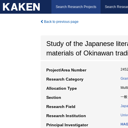
Search Research Projects
Search Resear
Back to previous page
Study of the Japanese lite
materials of Okinawan tradi
245
Project/Area Number
Gran
Research Category
Mult
Allocation Type
一般
Section
Japa
Research Field
Univ
Research Institution
HAG
Principal Investigator