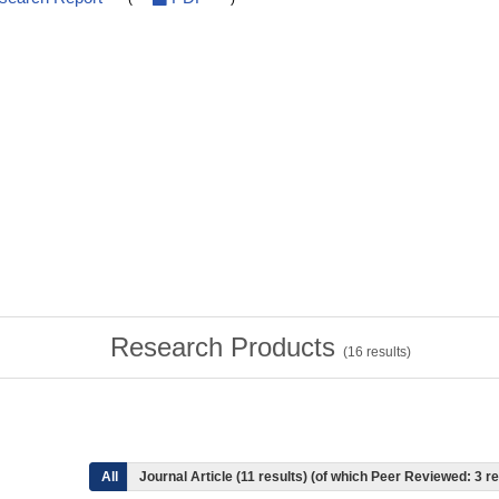
Research Products
(
16
results)
All
Journal Article (11 results) (of which Peer Reviewed: 3 r