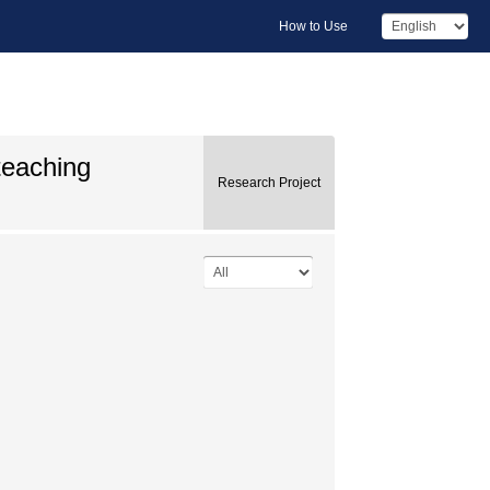
How to Use
teaching
Research Project