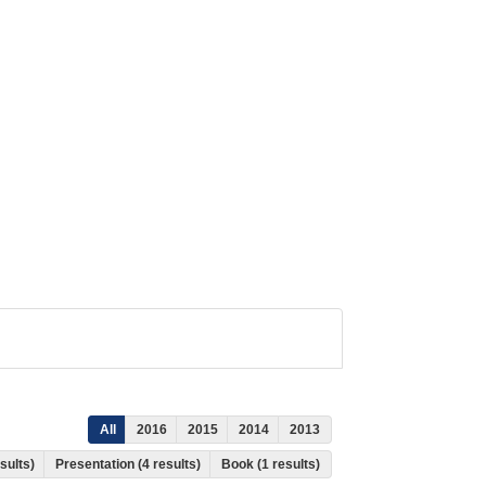
All
2016
2015
2014
2013
esults)
Presentation (4 results)
Book (1 results)