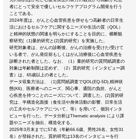
者にとって安全で優しいセルフケアプログラム開発を行う
ことである。
2024年度は、がんと心血管疾患を併せもつ高齢者の日常生
活におけるセルフケアに関するニーズや生活の質（QOL）
と精神的状態の関連を明らかにすることを目的に、横断観
察研究(（1)量的研究と(2)質的研究）を実施した。
研究対象者は、がんの診断後、がんの治療を受けた/受けて
いる者で、がん発症前もしくはがん治療後に心血管疾患を
診断された者とした。なお、（1）量的研究の質問紙調査の
対象は年齢制限は定めず、（2）質的研究（インタビュー調
査）は、65歳以上の者とした。
データ収集方法は、（1)質問紙調査でQOL(EQ-5D),精神状
態(K6)、医療者へのニーズ、関心事、通院の負担、がんと
心疾患を持つことのニーズについて、調査した。(2)質的研
究は、半構造化面接（食生活や身体活動の影響、日常生活
の工夫やセルフケアについて、等）を用いて、個別インタ
ビューを行った。データ分析はThematic analysis により課
題やニーズを抽出、構造化する。
2025年3月末までに57名（年齢66.6歳、男性26名、女性31
名）が登録された。質的研究は13名のインタビューを行