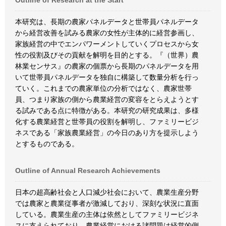
Outline of Research at the Start
本研究は、長期の農家パネルデータと世帯員パネルデータ
から経営改善を試みる農家の女性が主体的に経営参画し、
家族経営の中でエンパワーメントしていくプロセスから女
性の役割及びその貢献を解明を目的とする。『（世界）農
林業センサス』の農家の個票から長期のパネルデータを用
いて世帯員パネルデータを独自に構築して数量分析を行っ
ていく。これまでの農家単位の分析ではなく、農家世帯
員、つまり家族の側から農業経営の変容をとらえようとす
る試みである点に特徴がある。本研究の研究成果は、多様
化する農業経営と世帯員の役割を解明し、ファミリービジ
ネスである「家族農業経営」の今日のあり方を提示しよう
とするものである。
Outline of Annual Research Achievements
日本の超高齢社会と人口減少社会において、農業生産分野
では農家と農業従事者が激減しており、深刻な状況に直面
している。農業生産の主体は依然としてファミリービジネ
スに支えられており、農業経営における諸問題は経営的側