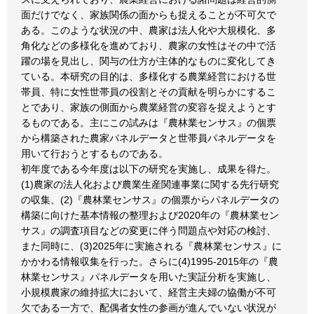
面だけでなく、家族関係の面からも捉えることが不可欠で
ある。このような状況の中、農家は法人化や大規模化、多
角化などの多様化を進めており、農家の女性はその中で活
躍の場を見出し、関与の仕方が主体的なものに変化してき
ている。本研究の目的は、多様化する農業経営における世
帯員、特に女性世帯員の役割とその貢献を明らかにするこ
とであり、家族の側面から農業経営の変容を捉えようとす
るものである。主にこの試みは『農林業センサス』の個票
から構築された農家パネルデータと世帯員パネルデータを
用いて行おうとするものである。
初年度である今年度は以下の研究を実施し、成果を得た。
(1)農家の法人化および農業生産関連事業に関する先行研究
の収集、(2)『農林業センサス』の個票からパネルデータの
構築に向けた基本情報の整理および2020年の『農林業セン
サス』の調査項目などの変更に伴う問題点や対応の検討、
また同時に、(3)2025年に実施される『農林業センサス』に
かかわる情報収集を行った。さらに(4)1995-2015年の『農
林業センサス』パネルデータを用いた実証分析を実施し、
小規模農家の維持拡大において、経営主夫婦の協働が不可
欠である一方で、配偶者女性の参画が進んでいない状況が