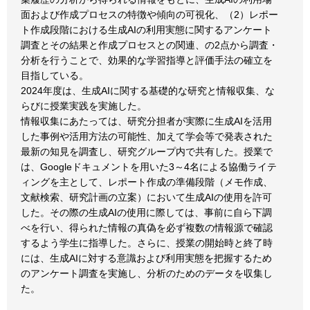
面および作成プロセスの特徴や傾向の可視化、（2）レポー
ト作成段階における生成AIの利用実態に関するアンケート
調査とその結果と作成プロセスとの関連、の2点から調査・
分析を行うことで、効果的な学習指導と評価手法の確立を
目指している。
2024年度は、生成AIに関する基礎的な研究と情報収集、な
らびに授業実践を実施した。
情報収集にあたっては、研究分担者が実際に生成AIを活用
した事例や活用方法の可能性、加えて学会等で発表された
最新の知見を調査し、研究グループ内で共有した。授業で
は、Googleドキュメントを用いた3～4名による協働ライテ
ィングを主として、レポート作成の準備段階（メモ作成、
文献検索、研究計画の立案）において生成AIの使用を許可
した。その際の生成AIの使用に際しては、事前に自ら下調
べを行い、得られた情報の真偽を必ず複数の情報源で確認
するよう学生に指導した。さらに、授業の開始時と終了時
には、生成AIに対する意識および利用実態を把握するため
のアンケート調査を実施し、分析のためのデータを収集し
た。