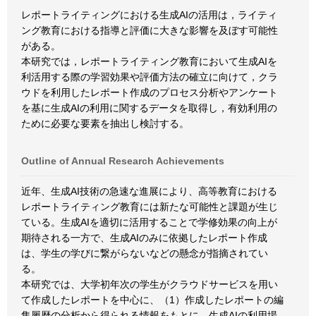
レポートライティングにおける生成AIの活用は，ライティ
ング教育における指導と評価に大きな影響を及ぼす可能性
がある。
本研究では，レポートライティング教育において生成AIを
利活用する際の学習効果や評価方法の確立に向けて，クラ
ウドを利用したレポート作成のプロセス分析やアンケート
を基に生成AIの利用に関するデータを取得し，有効利用の
ために必要な要素を抽出し検討する。
Outline of Annual Research Achievements
近年、生成AI技術の急速な進展により、高等教育における
レポートライティング教育には新たな可能性と課題が生じ
ている。生成AIを適切に活用することで学修効果の向上が
期待される一方で、生成AIのみに依拠したレポート作成
は、学生の学びに繋がらないなどの懸念が指摘されてい
る。
本研究では、大学初年次の学生がクラウドサービスを用い
て作成したレポートを中心に、（1）作成したレポートの編
集履歴の分析から得られる情報をもとに、生成AIの利用場