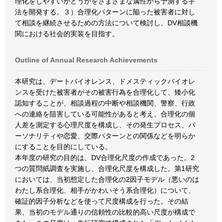
理化をしやすいかどうかをさまざまな属性から予測する手
法を開発する。３）合理化パターンに陥った被害者に対し
て相談を継続させるための方法について検討し、DV相談機
関における社会的実装を目指す。
Outline of Annual Research Achievements
本研究は、デートバイオレンス、ドメスティックバイオレ
ンスを受けた被害者がその被害行為を合理化して、矮小化
認知することが、相談過程の中断や相談機関、警察、行政
への連絡を阻害している可能性があると考え、合理化の個
人差を測定する心理尺度を構成し、その発生プロセス、パ
ーソナリティや恋愛、交際パターンとの関係などを明らか
にすることを目的にしている。
本年度の研究の目的は、DV合理化尺度の作成であった。2
つの質問紙調査を実施し、合理化尺度を構成した。第1研究
においては、当初想定した合理化の2因子モデル（悪いのは
わたし系合理化、相手がかわいそう系合理化）について、
確証的因子分析などを使って尺度構成を行った。その結
果、当初のモデル通りの信頼性の比較的高い尺度が構成で