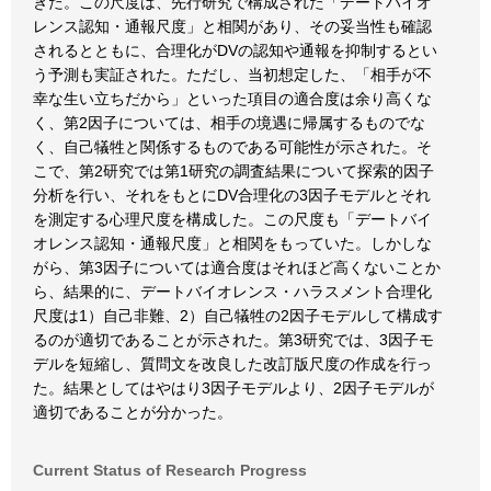
きた。この尺度は、先行研究で構成された「デートバイオ
レンス認知・通報尺度」と相関があり、その妥当性も確認
されるとともに、合理化がDVの認知や通報を抑制するとい
う予測も実証された。ただし、当初想定した、「相手が不
幸な生い立ちだから」といった項目の適合度は余り高くな
く、第2因子については、相手の境遇に帰属するものでな
く、自己犠牲と関係するものである可能性が示された。そ
こで、第2研究では第1研究の調査結果について探索的因子
分析を行い、それをもとにDV合理化の3因子モデルとそれ
を測定する心理尺度を構成した。この尺度も「デートバイ
オレンス認知・通報尺度」と相関をもっていた。しかしな
がら、第3因子については適合度はそれほど高くないことか
ら、結果的に、デートバイオレンス・ハラスメント合理化
尺度は1）自己非難、2）自己犠牲の2因子モデルして構成す
るのが適切であることが示された。第3研究では、3因子モ
デルを短縮し、質問文を改良した改訂版尺度の作成を行っ
た。結果としてはやはり3因子モデルより、2因子モデルが
適切であることが分かった。
Current Status of Research Progress