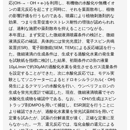
応(OH-→・OH + e-)を利用し、有機物の水酸化や無機イオ
ンの還元反応を起こすと同時に、それを葉面散布し、植物
の影響評価を行うものである。噴霧により植物刺激剤的な
効果、つまり生育促進やストレス耐性の増強が認められれ
ば、過剰な施肥や薬剤散布を抑えることにつながる。
本年度は、まず安定した微細液滴噴霧条件の検討と、微細
液滴反応の確認、具体的には蛍光光度計、電子スピン共鳴
装置(ESR)、電子顕微鏡(SEM, TEM)による反応確認を行っ
た。微細液滴の生成条件は、生成する過酸化水素の発生量
を試験紙を指標に検討した結果、初期条件の2倍の液量
10μL/minで約30μMの過酸化水素を発生させるガス流量条件
を設定することができた。次に水酸化反応では、モデル実
験としてソニケーターによるヒドロキシルラジカル(・OH)
発生によるクマリンの水酸化を行い、ウンベリフェロンの
生成を蛍光光度計で確認した。現在、微細液滴噴霧でその
水酸化生成物を確認中である。なお、・OHの生成はスピン
トラップ剤DMPOを用いて捕捉し、ESR測定を行うことに
より確認できたが、過酸化水素量を蛍光試薬BESを用いて
定量を試みたが、試薬の分解速度が速く、正確な定量に至
らなかった。一方、還元反応では、塩化金酸の還元による