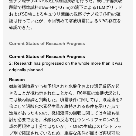
金ナノ粒子(Au-NP)の生成確認実験を行った。既に予備実験
段階で標準試料のAu-NP(70 nm)の滴下によるTEMグリッド
およびSEMによるキュウリ葉面の観察でナノ粒子(NP)の確
認は行っていたが、今回初めて溶液噴霧によるNPの存在を
確認できた。
Current Status of Research Progress
Current Status of Research Progress
2: Research has progressed on the whole more than it was
originally planned.
Reason
微細液滴噴霧で当初予想された水酸化および還元反応が起
きることが概ね示されたことから、R6年度の進捗状況とし
ては概ね順調と判断した。噴霧条件に関しては、液流速を2
倍にして過酸化水素発生量が維持される条件を示せた点で
進展があったものの、微細液滴の回収に関しては今後も検
討が必要である。水酸化の反応ではウンベリフェロンの生
成の再現性は十分ではないが、・OHの生成はスピントラッ
プ剤で確認されているため、重要な条件が揃えば再現可能