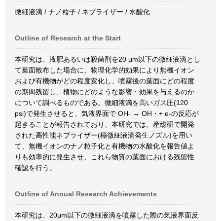
微細液滴 / ナノ粒子 / ネブライザー / 水酸化
Outline of Research at the Start
本研究は、液肥あるいは殺菌剤を20 μm以下の微細液滴とし
て葉面散布した場合に、物理化学的効果により無機イオン
および有機物がどの程度変化し、噴霧後の葉面にどの程度
の期間残留し、植物にどのような影響・効果を与えるのか
について調べるものである。微細液滴を高いガス圧(120
psi)で発生させると、気液界面で OH- → OH・+ e-の反応が
起きることが報告されており、本研究では、産総研で開発
された高性能ネブライザー(極微細液滴発生ノズル)を用い
て、無機イオンのナノ粒子化と有機物の水酸化を報告値よ
りも効率的に発生させ、これら物質の葉面における残留性
確認を行う。
Outline of Annual Research Achievements
本研究は、20μm以下の微細液滴を噴霧した際の気液界面反