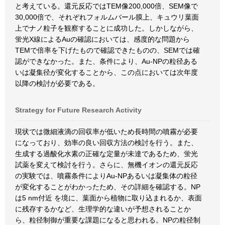
と考えている。還元反応ではTEM像200,000倍、SEM像で
30,000倍で、それぞれフォルムバール膜上、キュウリ葉面
上でナノ粒子を観察することに成功した。しかしながら、
蛍光X線によるAuの確認においては、感度的な問題から
TEMで倍率を下げたもので確認できたものの、SEMでは確
認ができなかった。また、条件により、Au-NPの粒径ある
いは凝集径が変化することから、この点においては次年度
以降の検討が必要である。
Strategy for Future Research Activity
現状では微細液滴の回収率が低いため長時間の噴霧が必要
になっており、効率の良い回収方法の検討を行う。また、
生成する過酸化水素の正確な定量が未達であるため、蛍光
試薬を変えて検討を行う。さらに、無機イオンの還元反応
の実験では、噴霧条件によりAu-NPあるいは凝集体の粒径
が変化することがわかったため、その詳細を確認する。NP
は5 nm付近 を境に、葉面から植物に取り込まれるか、表面
に残存するかなど、生理学的な違いが予想されることか
ら、粒径制御が重要な課題になると思われる。NPの粒径制