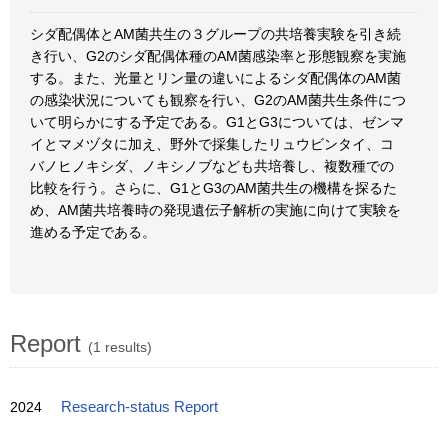
シダ配偶体とAM菌共生の３グループの共培養実験を引き続
き行い、G2のシダ配偶体種のAM菌感染率と形態観察を実施
する。また、光量とリン量の違いによるシダ配偶体のAM菌
の感染状況についても観察を行い、G2のAM菌共生条件につ
いて明らかにする予定である。G1とG3については、ゼンマ
イとマメヅタに加え、野外で採集したリュウビンタイ、コ
バノヒノキシダ、ノキシノブなども共培養し、複数種での
比較を行う。さらに、G1とG3のAM菌共生の機構を探るた
め、AM菌共培養時の発現遺伝子解析の実施に向けて実験を
進める予定である。
Report
(1 results)
2024
Research-status Report