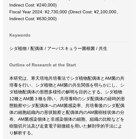
Indirect Cost: ¥240,000)
Fiscal Year 2024: ¥2,730,000 (Direct Cost: ¥2,100,000、
Indirect Cost: ¥630,000)
Keywords
シダ植物 / 配偶体 / アーバスキュラー菌根菌 / 共生
Outline of Research at the Start
本研究は、寒天培地共培養法でシダ植物配偶体とAM菌の共
培養を行い、シダ植物とAM菌の共生関係を明らかにし、シ
ダ植物配偶体の形態多様性の解明を目的とする。シダ植物
12種とAM菌３種を用い、共培養時のシダ配偶体の経時的形
態観察やシダ配偶体へのAM菌感染率、共培養後のシダ配偶
体の細胞組織内の形状観察と配偶体内のAM菌樹枝状体の分
布、AM菌感染個体と非感染個体の細胞、組織の比較などを
樹脂切片法及び走査電子顕微鏡を用いた解剖学的手法によ
り解析する。