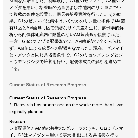
Ｍ菌を共培養した。初年度は、G1種のゼンマイ、G3種のマ
メヅタを用い、培養時の光量および培地内のリン量につい
て複数の条件を設置し、寒天共培養実験を行った。その結
果、G1のゼンマイ配偶体はいくつかのリン量の条件でAM菌
有り区とAM菌無し区で顕著なサイズ差を生じ、解剖学的解
析から配偶体組織内に隔壁のないAM菌菌糸が観察された。
一方、G3のマメヅタ配偶体では、AM菌感染は全くみられ
ず、AM菌による成長への影響もなかった。現在、ゼンマイ
とマメヅタと同じ共培養条件で、G2のリョウメンシダとジ
ュウモンジシダで培養を行い、配偶体成長の解析を進めて
いる。
Current Status of Research Progress
Current Status of Research Progress
2: Research has progressed on the whole more than it was
originally planned.
Reason
シダ配偶体とAM菌の共生の3グループのうち、G1はゼンマ
イ、G3はマメヅタを用いて寒天培地による共培養を行っ