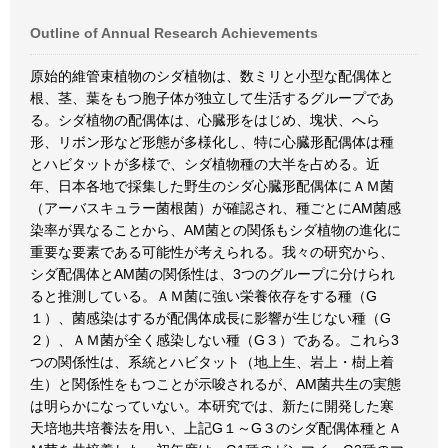
Outline of Annual Research Achievements
原始的維管束植物のシダ植物は、数ミリと小型な配偶体と
根、茎、葉をもつ胞子体が独立して生活するグループであ
る。シダ植物の配偶体は、心臓形をはじめ、塊状、へら
形、リボン形など形態が多様化し、特に心臓形配偶体は種
とハビタットが多様で、シダ植物種の大半を占める。近
年、日本各地で採集した野生のシダ心臓形配偶体にＡＭ菌
（アーバスキュラー菌根菌）が確認され、種ごとにAM菌感
染率が異なることから、AM菌との関係もシダ植物の進化に
重要な要素である可能性が考えられる。我々の研究から、
シダ配偶体とAM菌の関係性は、3つのグループに分けられ
ると推測している。ＡＭ菌に強い栄養依存をする種（G
１）、菌感染はするが配偶体成長に影響が生じない種（G
２）、ＡＭ菌が全く感染しない種（G３）である。これら3
つの関係性は、系統とハビタット（地上生、岩上・樹上着
生）と関係性をもつことが示唆されるが、AM菌共生の実態
は明らかになっていない。本研究では、新たに開発した寒
天培地共培養法を用い、上記G１～G３のシダ配偶体種とＡ