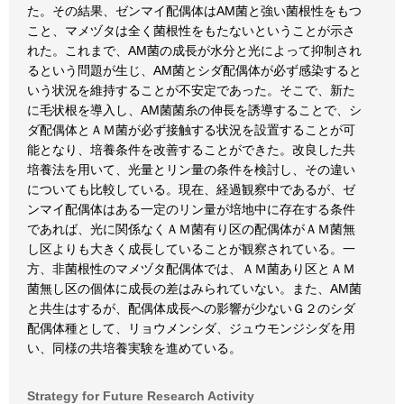
た。その結果、ゼンマイ配偶体はAM菌と強い菌根性をもつ
こと、マメヅタは全く菌根性をもたないということが示さ
れた。これまで、AM菌の成長が水分と光によって抑制され
るという問題が生じ、AM菌とシダ配偶体が必ず感染すると
いう状況を維持することが不安定であった。そこで、新た
に毛状根を導入し、AM菌菌糸の伸長を誘導することで、シ
ダ配偶体とＡＭ菌が必ず接触する状況を設置することが可
能となり、培養条件を改善することができた。改良した共
培養法を用いて、光量とリン量の条件を検討し、その違い
についても比較している。現在、経過観察中であるが、ゼ
ンマイ配偶体はある一定のリン量が培地中に存在する条件
であれば、光に関係なくＡＭ菌有り区の配偶体がＡＭ菌無
し区よりも大きく成長していることが観察されている。一
方、非菌根性のマメヅタ配偶体では、ＡＭ菌あり区とＡＭ
菌無し区の個体に成長の差はみられていない。また、AM菌
と共生はするが、配偶体成長への影響が少ないＧ２のシダ
配偶体種として、リョウメンシダ、ジュウモンジシダを用
い、同様の共培養実験を進めている。
Strategy for Future Research Activity