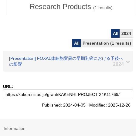
Research Products
(
1
results)
All
2024
All
Presentation (1 results)
[Presentation] FOXA1体細胞変異の早期乳癌における予後へ
の影響
2024
URL:
Published: 2024-04-05 Modified: 2025-12-26
Information