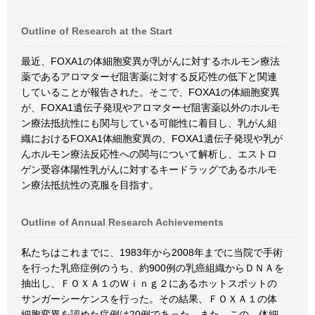
Outline of Research at the Start
最近、FOXA1の体細胞変異が乳がんに対するホルモン療法
薬であるアロマターゼ阻害薬に対する反応性の低下と関連
していることが報告された。そこで、FOXA1の体細胞変異
が、FOXA1遺伝子発現やアロマターゼ阻害薬以外のホルモ
ン療法抵抗性にも関与している可能性に着目し、乳がん組
織におけるFOXA1体細胞変異の、FOXA1遺伝子発現や乳が
んホルモン療法反応性への関与について解析し、エストロ
ゲン受容体陽性乳がんに対するキードラッグであるホルモ
ン療法抵抗性の克服を目指す。
Outline of Annual Research Achievements
私たちはこれまでに、1983年から2008年までに当院で手術
を行った乳癌症例のうち、約900例の乳癌組織からＤＮＡを
抽出し、ＦＯＸＡ１のＷｉｎｇ２にあるホットスポットの
サンガーシーケンスを行った。その結果、ＦＯＸＡ１の体
細胞変異を認めた症例は20例であった。また、この、体細