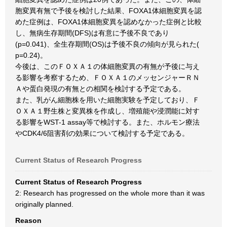
胞変異有無で予後を検討した結果、FOXA1体細胞変異を認
めた症例は、FOXA1体細胞変異を認めなかった症例と比較
し、無病生存期間(DFS)は有意に予後不良であり
(p=0.041)、全生存期間(OS)は予後不良の傾向が見られた(
p=0.24)。
今後は、このＦＯＸＡ１の体細胞変異の有無が予後に与え
る影響を考察するため、ＦＯＸＡ１のメッセンジャーＲＮ
Ａや蛋白発現の有無との相関を検討する予定である。
また、乳がん細胞株を用いた細胞実験を予定しており、Ｆ
ＯＸＡ１野生株と変異株を作成し、増殖能や浸潤能に対す
る影響をWST-1 assay等で検討する。また、ホルモン療法
やCDK4/6阻害剤の効果について検討する予定である。
Current Status of Research Progress
Current Status of Research Progress
2: Research has progressed on the whole more than it was
originally planned.
Reason