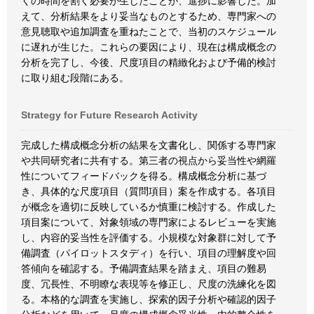
くの時間を割く必要が生じたことが、進捗に影響した。加
えて、分析結果をより妥当なものとするため、専門家への
意見聴取や追加調査を重ねたことで、当初のスケジュール
に遅れが生じた。これらの要因により、現在は構成概念の
分析を完了し、今後、尺度項目の精緻化および予備的検討
に取り組む段階にある。
Strategy for Future Research Activity
完成した構成概念分析の結果を文書化し、関係する専門家
や共同研究者に共有する。第三者の視点から妥当性や網羅
性についてフィードバックを得る。構成概念分析に基づ
き、具体的な尺度項目（質問項目）案を作成する。各項目
が概念を適切に反映しているか慎重に検討する。作成した
項目案について、対象領域の専門家によるレビューを実施
し、内容的妥当性を評価する。小規模な対象群に対して予
備調査（パイロットスタディ）を行い、項目の理解度や回
答傾向を確認する。予備調査結果を踏まえ、項目の難易
度、冗長性、不明瞭な表現等を修正し、尺度の洗練化を図
る。本格的な調査を実施し、探索的因子分析や確認的因子