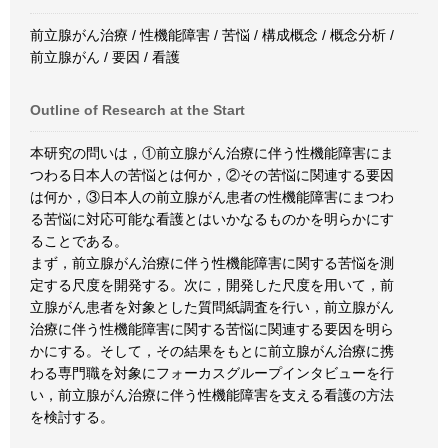
前立腺がん治療 / 性機能障害 / 苦悩 / 構成概念 / 概念分析 /
前立腺がん / 要因 / 看護
Outline of Research at the Start
本研究の問いは，①前立腺がん治療に伴う性機能障害にま
つわる日本人の苦悩とは何か，②その苦悩に関連する要因
は何か，③日本人の前立腺がん患者の性機能障害にまつわ
る苦悩に対応可能な看護とはいかなるものかを明らかにす
ることである。
まず，前立腺がん治療に伴う性機能障害に関する苦悩を測
定する尺度を開発する。次に，開発した尺度を用いて，前
立腺がん患者を対象とした質問紙調査を行い，前立腺がん
治療に伴う性機能障害に関する苦悩に関連する要因を明ら
かにする。そして，その結果をもとに前立腺がん治療に携
わる専門職を対象にフォーカスグループインタビューを行
い，前立腺がん治療に伴う性機能障害を支える看護の方法
を検討する。