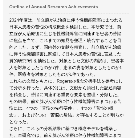
Outline of Annual Research Achievements
2024年度は、前立腺がん治療に伴う性機能障害にまつわる
日本人患者の苦悩の構成概念を検討した。本研究では、前
立腺がん治療後に生じる性機能障害に関連する患者の苦悩
に焦点を当て、これまでの知見を整理・統合することを目
的とした。まず、国内外の文献を精査し、前立腺がん治療
に伴う性機能障害に関連して日本人患者の苦悩に言及した
質的研究9件を抽出した。対象とした文献の内訳は、患者本
人を対象としたものが7件、患者の妻を対象としたものが1
件、医療者を対象としたものが1件であった。
これらの文献をもとに、Rogersの概念分析手法を参考にし
て分析を行った。具体的には、文献から抽出した記述内容
を精査し、苦悩に関連する重要な要素を整理・分類した。
その結果、前立腺がん治療に伴う性機能障害にまつわる苦
悩には、4つの「苦悩の先行要件」、4つの「苦悩の概
念」、および3つの「苦悩の帰結」が存在することが明らか
となった。
さらに、これらの分析結果に基づき概念モデルを構築し
た。本研究では、前立腺がん治療に伴う性機能障害にまつ