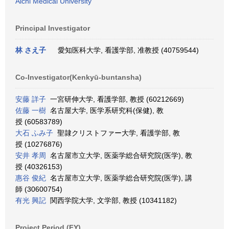
Aichi Medical University
Principal Investigator
林 さえ子
愛知医科大学, 看護学部, 准教授 (40759544)
Co-Investigator(Kenkyū-buntansha)
安藤 詳子
一宮研伸大学, 看護学部, 教授 (60212669)
佐藤 一樹
名古屋大学, 医学系研究科(保健), 教
授 (60583789)
大石 ふみ子
聖隷クリストファー大学, 看護学部, 教
授 (10276876)
安井 孝周
名古屋市立大学, 医薬学総合研究院(医学), 教
授 (40326153)
惠谷 俊紀
名古屋市立大学, 医薬学総合研究院(医学), 講
師 (30600754)
有光 興記
関西学院大学, 文学部, 教授 (10341182)
Project Period (FY)