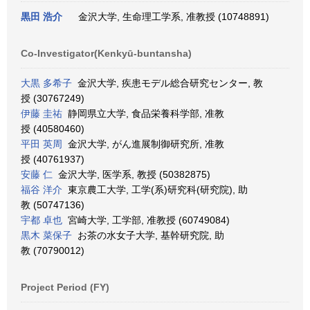
黒田 浩介
金沢大学, 生命理工学系, 准教授 (10748891)
Co-Investigator(Kenkyū-buntansha)
大黒 多希子
金沢大学, 疾患モデル総合研究センター, 教
授 (30767249)
伊藤 圭祐
静岡県立大学, 食品栄養科学部, 准教
授 (40580460)
平田 英周
金沢大学, がん進展制御研究所, 准教
授 (40761937)
安藤 仁
金沢大学, 医学系, 教授 (50382875)
福谷 洋介
東京農工大学, 工学(系)研究科(研究院), 助
教 (50747136)
宇都 卓也
宮崎大学, 工学部, 准教授 (60749084)
黒木 菜保子
お茶の水女子大学, 基幹研究院, 助
教 (70790012)
Project Period (FY)