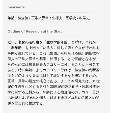
Keywords
年齢 / 検査値 / 正常／異常 / 生権力 / 医学史 / 科学史
Outline of Research at the Start
近年、老化の進行度を「生物学的年齢」と呼び、それが
「暦年齢」を上回っている人に対して強く介入が行われる
事態が生じている。これは集団から得られる統計的指標を
個人の正常／異常の基準に転用することで可能となるが、
そのためには検査値をカテゴリーに分けることが不可欠で
ある。特に年齢によるカテゴリー分けは、検査値の判断基
準をどのような集団に対して設定するかを決定するため、
正常／異常の規定の核心である。よって本研究では、19世
紀の生理学に関する史料と20世紀の臨床化学・臨床検査医
学に関する史料から、年齢による検査値のカテゴリー分け
の出現およびそれと個人に対する正常／異常の判断との関
係を歴史的に検討する。