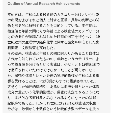
Outline of Annual Research Achievements
本研究は、年齢による検査値のカテゴリー分けという行為
の出現およびそれと個人に対する正常／異常の判断との関
係を歴史的に解明することを目的としている。本年度は、
検査値と年齢の関わりや年齢による検査値のカテゴリー分
けの必要性が認識されはじめた時期の同定を行うべく、19
世紀欧州の生理学や臨床化学に関する論文を中心とした史
料調査・文献調査を実施した。
その結果、検査値と年齢との間に関わりがあること自体は
古代から知られていたものの、年齢というカテゴリーによ
って検査値を分けるという実践は、少なくとも19世紀まで
は徹底されていたわけではなかったことが明らかになっ
た。脈拍や体温といった身体の物理的指標が年齢による影
響を受けることは、2世紀頃からすでに指摘されていた。一
方そうした物理的指標や、あるいは血液や尿といった体液
成分の量という化学的指標が、厳密に測定できるようにな
り、本格的な考察対象とみなされるようになったのは19世
紀以降であった。しかし19世紀に行われた検査値の収集・
分析は、数個から十数個という比較的少数のデータを扱っ