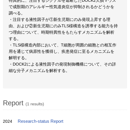
特異的に、注目するシグナルを遮断したDOCK2欠損マウス
で成獣期のアレルギー性気道炎症が抑制されるかどうかを
調べる。
・注目する液性因子が①新生児期にのみ発現上昇する理
由、および②新生児期にのみTLS様構造を誘導する能力を持
つ理由について、時期特異性をもたらすメカニズムを解析
する。
・TLS様構造内部において、T細胞が周囲の細胞との相互作
用を通じて病原性を獲得し、疾患発症に至るメカニズムを
解明する。
・DOCK2による液性因子の発現制御機構について、その詳
細な分子メカニズムを解析する。
Report
(1 results)
2024
Research-status Report