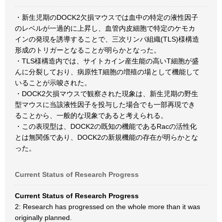
・新生児期のDOCK2欠損マウスでは血中の特定の液性因子
のレベルが一過的に上昇し、血管内皮細胞で特定のケモカ
インの発現を誘導することで、三次リンパ組織(TLS)様構造
形成のトリガーとなることが明らかとなった。
・TLS様構造内では、サイトカイン産生能の高いT細胞が盛
んに分裂しており、病原性T細胞の増殖の場として機能して
いることが示唆された。
・DOCK2欠損マウスで観察された現象は、新生児期の野生
型マウスに当該液性因子を投与した場合でも一部再現でき
ることから、一般的な現象であると考えられる。
・この表現型は、DOCK2の既知の機能であるRacの活性化
とは無関係であり、DOCK2の新規機能の存在が明らかとな
った。
Current Status of Research Progress
Current Status of Research Progress
2: Research has progressed on the whole more than it was
originally planned.