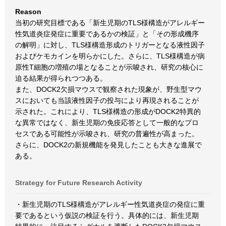
Reason
当初の研究目標である「新生児期のTLS様構造がアレルギー
性気道炎症発症に重要であるかの検証」と「その形成機序
の解明」に対し、TLS様構造形成のトリガーとなる液性因子
およびケモカインを明らかにした。さらに、TLS様構造が病
原性T細胞の増殖の場となることが示唆され、研究の核心に
迫る結果が得られつつある。
また、DOCK2欠損マウスで観察された現象が、野生型マウ
スにおいても当該液性因子の投与により再現されることが
示された。これにより、TLS様構造の形成がDOCK2特異的
な異常ではなく、新生児期の免疫応答として一般的なプロ
セスである可能性が示唆され、研究の普遍性が高まった。
さらに、DOCK2の新規機能を発見したことも大きな進展で
ある。
Strategy for Future Research Activity
・新生児期のTLS様構造がアレルギー性気道炎症の発症に重
要であるという仮説の検証を行う。具体的には、新生児期