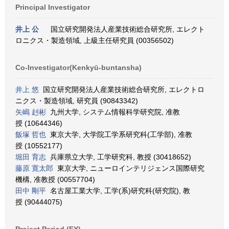
Principal Investigator
井上 公
国立研究開発法人産業技術総合研究所, エレクト
ロニクス・製造領域, 上級主任研究員 (00356502)
Co-Investigator(Kenkyū-buntansha)
井上 悠
国立研究開発法人産業技術総合研究所, エレクトロ
ニクス・製造領域, 研究員 (90843342)
矢嶋 赳彬
九州大学, システム情報科学研究院, 准教
授 (10644346)
飯塚 哲也
東京大学, 大学院工学系研究科(工学部), 准教
授 (10552177)
堀田 育志
兵庫県立大学, 工学研究科, 教授 (30418652)
藤原 寛太郎
東京大学, ニューロインテリジェンス国際研究
機構, 准教授 (00557704)
田中 剛平
名古屋工業大学, 工学(系)研究科(研究院), 教
授 (90444075)