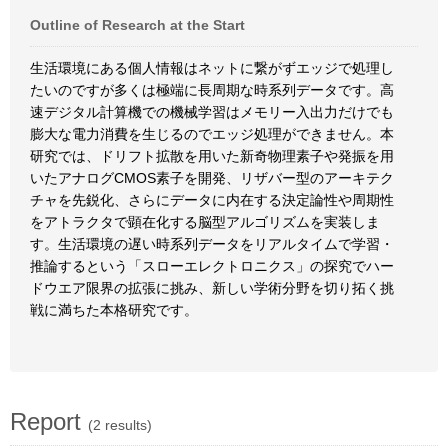
Outline of Research at the Start
生活環境にある個人情報はネットに繋がずエッジで処理し
たいのですが多くは極端に長周期な時系列データです。高
速デジタル計算機での機械学習はメモリー入出力だけでも
膨大な電力消費を生じるのでエッジ処理ができません。本
研究では、ドリフト拡散を用いた新奇物理素子や発振を用
いたアナログCMOS素子を開発、リザバー型のアーキテク
チャを先鋭化、さらにデータに内在する決定論性や周期性
をアトラクタで顕在化する脳型アルゴリズムを実装しま
す。生活環境の遅い時系列データをリアルタイムで学習・
推論するという「スローエレクトロニクス」の探究でハー
ドウエア限界の拡張に挑み、新しい学術分野を切り拓く挑
戦に満ちた本格研究です。
Report
(2 results)