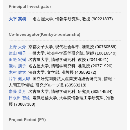
Principal Investigator
大平 英樹
名古屋大学, 情報学研究科, 教授 (90221837)
Co-Investigator(Kenkyū-buntansha)
上野 大介
京都女子大学, 現代社会学部, 准教授 (00760589)
遠山 朝子
一橋大学, 社会科学高等研究院, 講師 (10816549)
田邊 宏樹
名古屋大学, 情報学研究科, 教授 (20414021)
磯村 朋子
名古屋大学, 情報学研究科, 准教授 (20771926)
木村 健太
法政大学, 文学部, 准教授 (40589272)
片平 健太郎
国立研究開発法人産業技術総合研究所, 情報・
人間工学領域, 研究グループ長 (60569218)
齋藤 菜月
名古屋大学, 情報学研究科, 研究員 (60844834)
日永田 智絵
電気通信大学, 大学院情報理工学研究科, 准教
授 (70807388)
Project Period (FY)