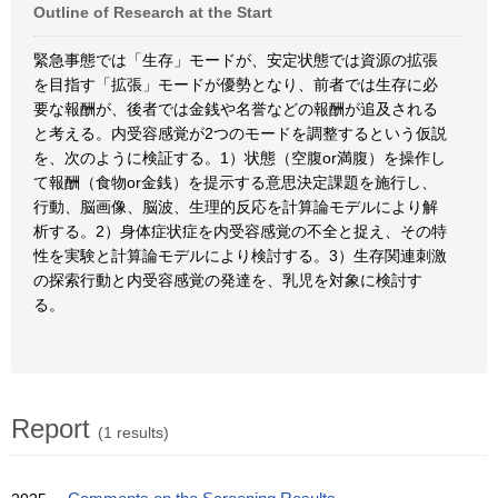
Outline of Research at the Start
緊急事態では「生存」モードが、安定状態では資源の拡張
を目指す「拡張」モードが優勢となり、前者では生存に必
要な報酬が、後者では金銭や名誉などの報酬が追及される
と考える。内受容感覚が2つのモードを調整するという仮説
を、次のように検証する。1）状態（空腹or満腹）を操作し
て報酬（食物or金銭）を提示する意思決定課題を施行し、
行動、脳画像、脳波、生理的反応を計算論モデルにより解
析する。2）身体症状症を内受容感覚の不全と捉え、その特
性を実験と計算論モデルにより検討する。3）生存関連刺激
の探索行動と内受容感覚の発達を、乳児を対象に検討す
る。
Report
(1 results)