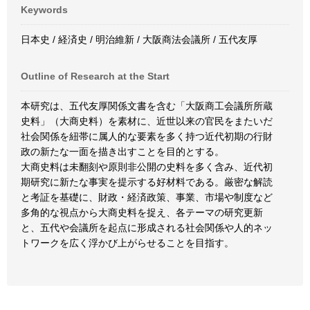
Keywords
日本史 / 経済史 / 明治維新 / 大阪商法会議所 / 五代友厚
Outline of Research at the Start
本研究は、五代友厚関係文書を含む「大阪商工会議所所蔵
史料」（大商史料）を素材に、近世以来の官民をまたいだ
社会関係を紐帯に属人的な要素を多く持つ近代初期の行財
政の新たな一面を描き出すことを目的とする。
大商史料は未翻刻や原則非公開の史料を多く含み、近代初
期研究に新たな事実を提示する好材料である。厳密な解読
と考証を基礎に、財政・経済政策、事業、市場や制度など
多角的な視点から大商史料を捉え、各テーマの研究更新
と、五代や会議所を起点に形成される社会関係や人的ネッ
トワークを広く浮かび上がらせることを目指す。