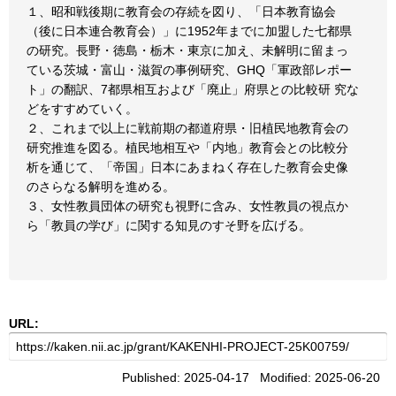
１、昭和戦後期に教育会の存続を図り、「日本教育協会
（後に日本連合教育会）」に1952年までに加盟した七都県
の研究。長野・徳島・栃木・東京に加え、未解明に留まっ
ている茨城・富山・滋賀の事例研究、GHQ「軍政部レポー
ト」の翻訳、7都県相互および「廃止」府県との比較研 究な
どをすすめていく。
２、これまで以上に戦前期の都道府県・旧植民地教育会の
研究推進を図る。植民地相互や「内地」教育会との比較分
析を通じて、「帝国」日本にあまねく存在した教育会史像
のさらなる解明を進める。
３、女性教員団体の研究も視野に含み、女性教員の視点か
ら「教員の学び」に関する知見のすそ野を広げる。
URL:
Published: 2025-04-17 Modified: 2025-06-20