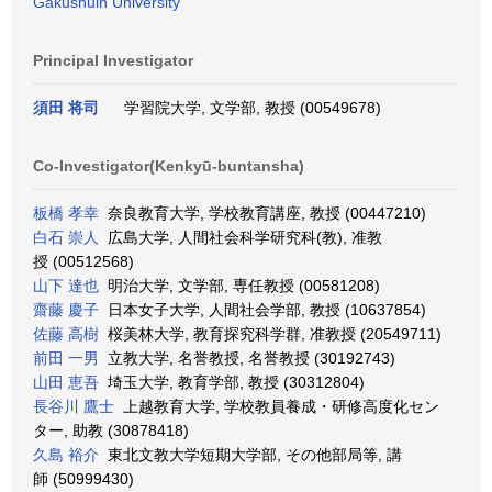
Gakushuin University
Principal Investigator
須田 将司
学習院大学, 文学部, 教授 (00549678)
Co-Investigator(Kenkyū-buntansha)
板橋 孝幸
奈良教育大学, 学校教育講座, 教授 (00447210)
白石 崇人
広島大学, 人間社会科学研究科(教), 准教
授 (00512568)
山下 達也
明治大学, 文学部, 専任教授 (00581208)
齋藤 慶子
日本女子大学, 人間社会学部, 教授 (10637854)
佐藤 高樹
桜美林大学, 教育探究科学群, 准教授 (20549711)
前田 一男
立教大学, 名誉教授, 名誉教授 (30192743)
山田 恵吾
埼玉大学, 教育学部, 教授 (30312804)
長谷川 鷹士
上越教育大学, 学校教員養成・研修高度化セン
ター, 助教 (30878418)
久島 裕介
東北文教大学短期大学部, その他部局等, 講
師 (50999430)