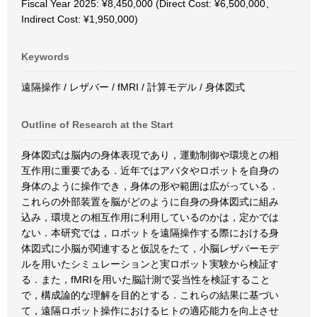
Fiscal Year 2025: ¥8,450,000 (Direct Cost: ¥6,500,000、
Indirect Cost: ¥1,950,000)
Keywords
遠隔操作 / レザバー / fMRI / 計算モデル / 身体図式
Outline of Research at the Start
身体図式は脳内の身体表現であり，運動制御や環境との相
互作用に重要である．近年ではアバタやロボットを自身の
身体のように操作でき，身体の形や範囲は広がっている．
これらの外部装置を脳がどのように自身の身体図式に組み
込み，環境との相互作用に利用しているのかは，定かでは
ない．本研究では，ロボットを遠隔操作する際における身
体図式に小脳が関連すると仮説をたて，小脳レザバーモデ
ルを用いたシミュレーションと実ロボット実験から検証す
る．また，fMRIを用いた脳計測で妥当性を検証すること
で，構成論的な理解を目的とする．これらの結果に基づい
て，遠隔ロボット操作におけるヒトの適応能力を向上させ