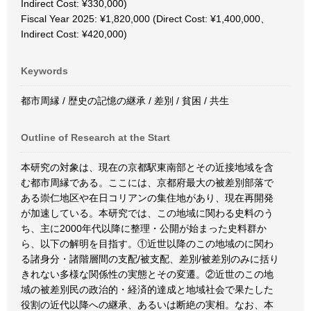
Indirect Cost: ¥330,000)
Fiscal Year 2025: ¥1,820,000 (Direct Cost: ¥1,400,000、
Indirect Cost: ¥420,000)
Keywords
都市周縁 / 歴史の記憶の継承 / 差別 / 貧困 / 共生
Outline of Research at the Start
本研究の対象は、現在の京都駅東南部とその近接地域を含
む都市周縁である。ここには、京都府最大の被差別部落で
ある崇仁地区や在日コリアンの集住地があり、現在再開発
が加速している。本研究では、この地域に関わる史料のう
ち、主に2000年代以降に整理・公開が始まった史料群か
ら、以下の解明を目指す。①近世以降のこの地域のに関わ
る諸身分・諸階層間の支配/被支配、差別/被差別のみに括り
きれない多様な関係性の実態とその変遷。②近世のこの地
域の被差別民の政治的・経済的達成と地域社会で果たした
役割の近代以降への継承、あるいは断絶の実相。なお、本