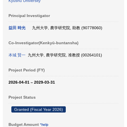
Kyushu University
Principal Investigator
益田 時光
九州大学, 農学研究院, 助教 (90778060)
Co-Investigator(Kenkyū-buntansha)
本城 賢一
九州大学, 農学研究院, 准教授 (00264101)
Project Period (FY)
2026-04-01 – 2029-03-31
Project Status
Granted (Fiscal Year 2026)
Budget Amount
*help