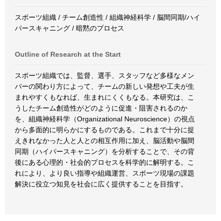
スポーツ組織 / チーム創造性 / 組織神経科学 / 脳間同期/ハイ
パースキャニング / 暗黙のプロセス
Outline of Research at the Start
スポーツ組織では、監督、選手、スタッフなど多様なメン
バーの関わり方によって、チームの新しい発想や工夫が生
まれやすくもなれば、生まれにくくもなる。本研究は、こ
うしたチーム創造性がどのように促進・阻害されるのか
を、組織神経科学（Organizational Neuroscience）の視点
から多面的に明らかにするものである。これまで十分に捉
えきれなかった人と人との相互作用に加え、脳活動や脳間
同期（ハイパースキャニング）を分析することで、その背
後にある心理的・社会的プロセスを科学的に解明する。こ
れにより、より良い指導や組織運営、スポーツ現場の課題
解決に役立つ知見を社会に広く提供することを目指す。