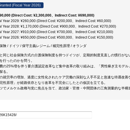
ranted (Fiscal Year 2026)
90,000 (Direct Cost: ¥2,300,000、Indirect Cost: ¥690,000)
al Year 2029: ¥260,000 (Direct Cost: ¥200,000、Indirect Cost: ¥60,000)
al Year 2028: ¥1,170,000 (Direct Cost: ¥900,000、Indirect Cost: ¥270,000)
al Year 2027: ¥910,000 (Direct Cost: ¥700,000、Indirect Cost: ¥210,000)
al Year 2026: ¥650,000 (Direct Cost: ¥500,000、Indirect Cost: ¥150,000)
保険 / ドイツ / 保守主義レジーム / 補完性原理 / オランダ
と同じ社会保険方式の介護保険制度を持つドイツが、定期的制度見直しの慣行がない
を行ったのかを問う。
費の25%増を伴う要介護認定改革など集中改革の取り組みは、「男性稼ぎ主モデル
探る。
の就労率の増加、過度に女性化されたケア労働の深刻な人手不足と急速な待遇改善
完性原理」が経路依存となり改革を不完全にしたとの仮説を立てる。
ツでメルケル政権与党に焦点を当て、政治家・官僚・中間団体の三角測量的な半構