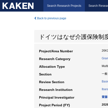
Search Research Projects
Search Resear
Back to previous page
ドイツはなぜ介護保険制
26K
Project/Area Number
Gran
Research Category
Mult
Allocation Type
一般
Section
Basi
Review Section
Ibar
Research Institution
齋藤
Principal Investigator
2026
Project Period (FY)