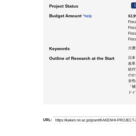
G
Project Status
Budget Amount
*help
¥2,9
Fisc
Fisc
Fisc
Fisc
介護
Keywords
日本
Outline of Research at the Start
改革
給付
のか
女性
「補
ドイ
URL: