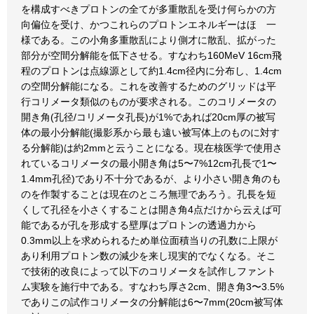
を構成すべきプロトンの全てが多重散乱を受け何らかの方
向偏位を受け、かつこれらのプロトンエネルギーはほゞ一
様である。この小角多重散乱により側才に散乱、拡がった
部分が空間分解能を低下させる。すなわち160MeV 16cm飛
程のプロトンは点線源として約1.4cm径内に分布し、1.4cm
の空間分解能になる。これを改善するためのグリッドは平
行コリメータ類似のものが要求される。このコリメータの
開き角(孔径/コリメータ孔長)が1%であれば20cm厚の被写
体の最小分解能(撮影系から最も遠い被写体上のものに対す
る分解能)は約2mmと云うことになる。現在核医学で使用さ
れているコリメータの最小開き角は5〜7%12cm孔長で1〜
1.4mm孔径)であり不十分であるが、より小さい開き角のも
のを作製することは現在のところ無理であろう。孔長を短
くして孔径を小さくすることは開き角4点だけから云えば可
能であるが孔を形成する壁厚はプロトンの透過力から
0.3mm以上を求められるため単位面積当りの孔数に上限が
あり利用プロトン数の減少を来し現実的でなくなる。そこ
で技術的改良によって以下のコリメータを試作しファント
ム実験を施行中である。すなわち厚さ2cm、開き角3〜3.5%
でありこの試作コリメータの分解能は6〜7mm(20cm被写体