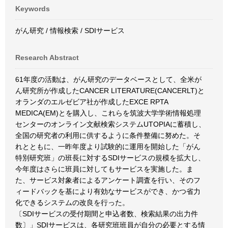
Keywords
がん研究 / 情報検索 / SDIサービス
Research Abstract
61年度の活動は、がん研究のデータベースとして、全米が
ん研究所が作成したCANCER LITERATURE(CANCERLT)と
オランダのエルゼビア社が作成したEXCE RPTA
MEDICA(EM)とを購入し、これらを筑波大学学術情報処理
センターのオンライン文献検索システムUTOPIAに蓄積し、
全国の研究者の利用に供するように条件整備に努めた。そ
れとともに、一昨年度より試験的に運用を開始した「がん
特別研究班」の班長に対するSDIサービスの規模を拡大し、
今年度はさらに班員に対してもサービスを実施した。ま
た、サービス対象者によるアンケート調査を行い、そのフ
ィードバックを基により有効なサービスができ、かつ省力
化できるシステムの改良を行った。
〔SDIサービスの受付期間と申込者数、検索結果の出力件
数〕」SDIサービスは、各研究班班員が自分の必要とする情