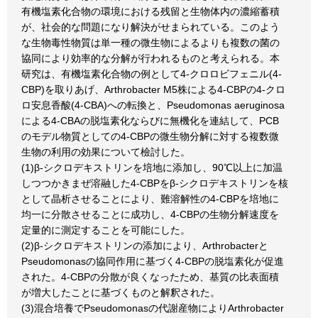
有機塩素化合物の環境における残留と生物体内の濃縮蓄積
が、社会的な問題になり解決がせまられている。このよう
な生物毒性物質は単一種の微生物によるよりも複数の菌の
協同により効率的な分解が行われるものと考えられる。本
研究は、有機塩素化合物の例として4-クロロビフェニル(4-
CBP)を取りあげ、Arthrobacter M5株による4-CBPの4-クロ
ロ安息香酸(4-CBA)への転換と、Pseudomonas aeruginosa
による4-CBAの脱塩素化ならびに無機化を連結して、PCB
のモデル物質としての4-CBPの微生物分解に対する複数微
生物の利用の効果について檢討した。
(1)β-シクロデキストリンを培地に添加し、90℃以上に加温
しつつかきまぜ溶融した4-CBPをβ-シクロデキストリンを核
として晶析させることにより、難溶解性の4-CBPを培地に
均一に分散させることに成功し、4-CBPの生物分解速度を
定量的に測定することを可能にした。
(2)β-シクロデキストリンの添加により、Arthrobacterと
Pseudomonasの協同作用に基づく4-CBPの脱塩素化が促進
された。4-CBPの分散が良くなったため、基質の比表面積
が増大したことに基づくものと解釈された。
(3)混合培養でPseudomonasの代謝産物によりArthrobacter