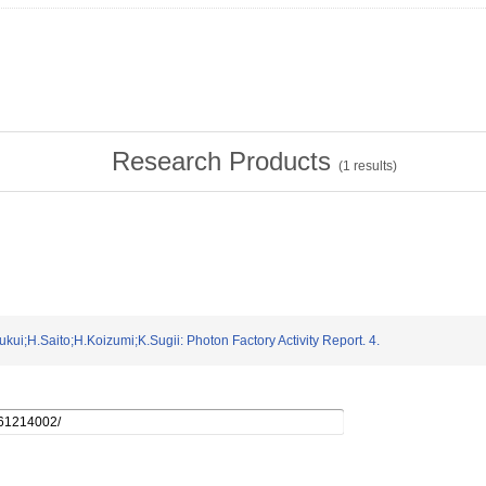
Research Products
(
1
results)
Fukui;H.Saito;H.Koizumi;K.Sugii: Photon Factory Activity Report. 4.