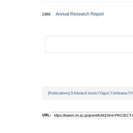
Annual Research Report
1986
[Publications] S.Kikuta;K.Izumi;Y.Oguri;T.Ishikawa;T.
URL: