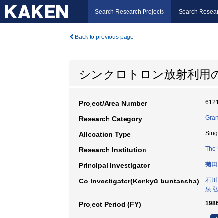
Search Research Projects
Search Resear
Back to previous page
シンクロトロン放射利用
612
Project/Area Number
Gran
Research Category
Sing
Allocation Type
The 
Research Institution
菊田
Principal Investigator
石川
Co-Investigator(Kenkyū-buntansha)
泉 
198
Project Period (FY)