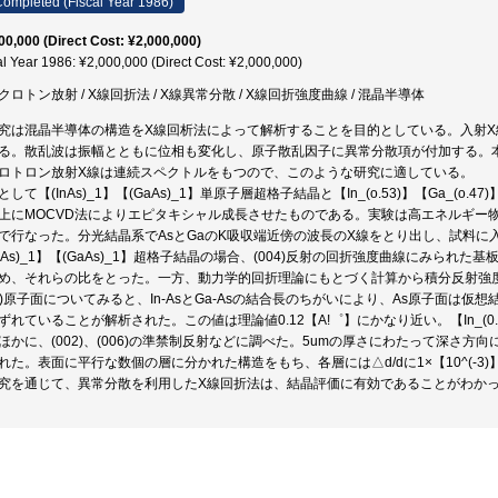
ompleted (Fiscal Year 1986)
00,000 (Direct Cost: ¥2,000,000)
al Year 1986: ¥2,000,000 (Direct Cost: ¥2,000,000)
クロトン放射 / X線回折法 / X線異常分散 / X線回折強度曲線 / 混晶半導体
究は混晶半導体の構造をX線回析法によって解析することを目的としている。入射
る。散乱波は振幅とともに位相も変化し、原子散乱因子に異常分散項が付加する。
ロトロン放射X線は連続スペクトルをもつので、このような研究に適している。
として【(InAs)_1】【(GaAs)_1】単原子層超格子結晶と【In_(o.53)】【Ga_(o.
上にMOCVD法によりエピタキシャル成長させたものである。実験は高エネルギー
で行なった。分光結晶系でAsとGaのK吸収端近傍の波長のX線をとり出し、試料に
InAs)_1】【(GaAs)_1】超格子結晶の場合、(004)反射の回折強度曲線にみら
め、それらの比をとった。一方、動力学的回折理論にもとづく計算から積分反射強
00)原子面についてみると、In-AsとGa-Asの結合長のちがいにより、As原子面は仮想
ずれていることが解析された。この値は理論値0.12【A!゜】にかなり近い。【In_(0.53)
ほかに、(002)、(006)の準禁制反射などに調べた。5umの厚さにわたって深さ
れた。表面に平行な数個の層に分かれた構造をもち、各層には△d/dに1×【10^(-3
究を通じて、異常分散を利用したX線回折法は、結晶評価に有効であることがわか