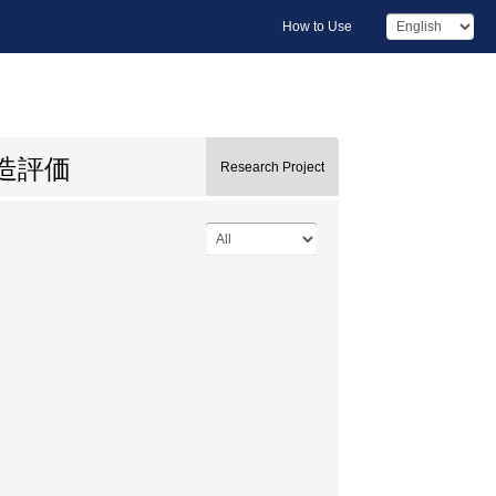
How to Use
造評価
Research Project