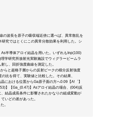
X線の波長を原子の吸収端近傍に選べば、異常散乱を
本研究ではとくにこの異常分散効果を利用した。シ
47)】As半導体アロイ結晶を用いた。いずれもInp(100)
物理学研究所放射光実験施設でウィグラービームラ
入射し、回折強度曲線を測定した。
れた基板からと超格子層からの反射ピークの積分反射強度
度の比を得て、実験値と比較した。その結果、
結晶における位置からGa原子面の方へ0.09【A!゜】
】【Ga_(0.47)】Asアロイ結晶の場合、(004)反
方向に、結晶成長条件に影響されたかなりの組成変動が
)】ていどの差があった。
った。