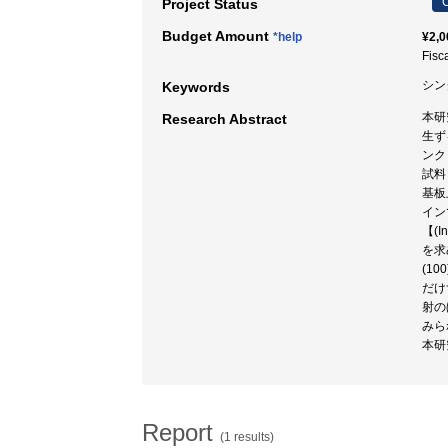
C
Project Status
Budget Amount
*help
¥2,0
Fisc
シン
Keywords
本研
Research Abstract
生ず
ンク
試料
基板
イン
【(
を求
(1
だけ
射の
みら
本研
Report
(1 results)