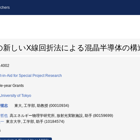
chers
の新しいX線回折法による混晶半導体の構
14002
t-in-Aid for Special Project Research
le-year Grants
University of Tokyo
 惺志
東大, 工学部, 助教授 (00010934)
 哲也
高エネルギー物理学研究所, 放射光実験施設, 助手 (80159699)
弘一
東京大学, 工学部, 助手 (10184574)
6