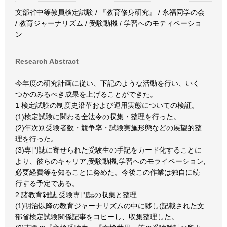
文部省中等教員検定試験 / 『教育修身研究』 / 永福同学の会
/ 教育ジャーナリズム / 受験動機 / 学習へのモティベーショ
ン
Research Abstract
今年度の研究計画に従い、下記のような活動を行い、いく
つかのみるべき成果を上げることができた。
1 検定試験の制度史沿革および運用実態についての検証。
(1)検定試験に関わる全法令の収集・整理を行った。
(2)年次別受験者数・競争率・試験実施形態などの展望的整
理を行った。
(3)専門誌に寄せられた受験生の手記をカード化することに
より、彼らのキャリア,受験動機,学習へのモライベーション,
必要経費等を知ることに努めた。今後この作業は独自に続
行する予定である。
2 諸教育雑誌,受験専門誌の収集と整理
(1)明治以降の教育ジャーナリズムの中に夥し(記載された文
部省検定試験関係記事をコピーし、収集整理した。