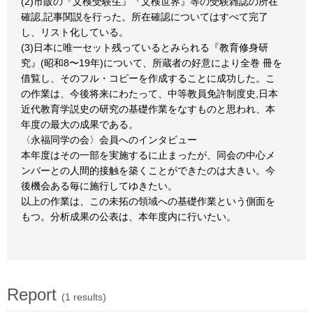
(2)市販の『文検受験生』『文検世界』等の受験雑誌の所在
確認,記事関説を行った。所在確認についてはすべて完了
し、リスト化している。
(3)日本に唯一セット残っているとみられる『教育修身研
究』(昭和8〜19年)について、所蔵者の好意により全巻 冊を
借覧し、そのフル・コピーを作成することに成功した。こ
の作業は、今後将来にわたって、中等教員免許制度史,日本
近代教育学説史の研究の基礎作業をなすものと思われ、本
年度の最大の成果である。
〈永福同学の会〉会員へのインタビュー
本年度はその一部を実施するに止まったが、同会の中心メ
ンバーとの人間的接触を築くことができたのは大きい。今
後機会ある毎に施行してゆきたい。
以上の作業は、この未拓の領域への基礎作業という側面を
もつ。分析成果の公表は、本年度内に行いたい。
Report
(1 results)