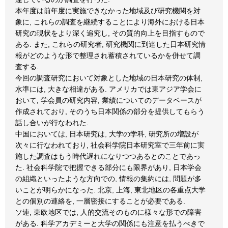
本年度は前年度に実施できなかった地域及び研究機関を対
象に, これらの調査を継続することにより海外における日本
研究の現状をより深く追究し, その質的向上を目指すもので
ある. また, これらの研究者, 研究機関に到達した日本研究情
報がどのような形で整理され蓄積されているかを併せて調
査する.
今回の調査研究において対象とした地域の日本研究の体制,
水準には, 大きな相違がある. アメリカでは東アジア学会に
おいて, 学会員の研究内容, 業績についてのデータベースが
作成されており, そのうち日本関係の部分を提供してもらう
話し合いが行なわれた.
中国においては, 日本研究は, 大学の学科, 研究所の増設が
次々に行なわれており, 社会科学院日本研究室で三年前に実
施した調査はもう時代遅れになりつつあるとのことであっ
た. 社会科学院で把握できる部分にも限界があり, 日本学会
の組織といったような方向での, 情報の集約には, 問題が多
いことが明らかになった. 北京, 上海, 東北地区の各重点大学
との個別の連絡を, 一層密接にすることが必要である.
ソ連, 東欧地区では, 人的交流そのものに様々な形での障害
がある. 科学アカデミーと大学の関係にも注意を払うべきで