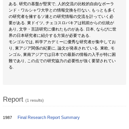
ある. 研究の基盤が堅実で, 人的交流の比較的自由なポーラ
ンド・ワルシャワ大学との情報交換を行ない, もっとも多く
の研究者を擁するソ連との研究情報の交流を計っていく必
要がある. 東ドイツ, チェコスロバキアは戦前からの伝統が
あり, 文学・言語研究に優れたものがある. 日本, ならびに世
界の日本研究者に紹介する方策が必要である.
モンゴルでは, 科学アカデミーに優秀な研究者が集中してお
り, 東アジア関係の紀要に, 論文が発表されている. 東欧, モ
ンゴル, 東南アジアでは日本での最新の情報の入手が特に困
難であり, この点での研究協力の必要性が強く要望されてい
る.
Report
(1 results)
1987
Final Research Report Summary