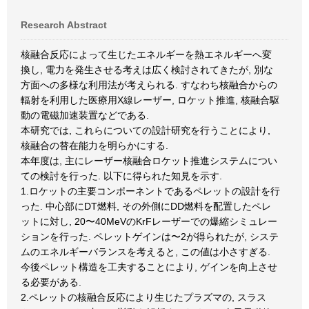
Research Abstract
核融合反応によって生じたエネルギーを熱エネルギーへ変
換し, 電力を発生させる考えは広く検討されてきたが, 別な
方面への多様な利用法が考えられる. すなわち核融合からの
輻射を利用した医療用X線レーザー, ロケット推進, 核融合駆
動の電磁加速装置などである.
本研究では, これらについての設計研究を行うことにより,
核融合の替在能力を明らかにする.
本年度は, 主にレーザー核融合ロケット推進システムについ
ての検討を行った. 以下に得られた知見を示す.
1.ロケットの主要コンポーネントであるペレットの設計を行
った. 中心部にDT燃料, その外側にDD燃料を配置したペレ
ットに対し, 20〜40MeVのKrFレーザーでの爆縮シミュレー
ションを行った. ペレットゲインは〜2が得られたが, システ
ムのエネルギーバランスを考えると, この値は小さすぎる.
今後ペレット構造を工夫することにより, ゲインを向上させ
る必要がある.
2.ペレットの核融合反応により生じたプラズマの, スラス