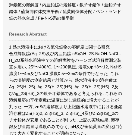
輝銀鉱の溶解度 / 内亜鉛鉱の溶解度 / 銀チオ錯体 / 亜鉛チオ
錯体 / 硫黄同位体交換平衡 / 硫黄同位体分配 / ペントランド
鉱の熱水合成 / Fe-Ni-S系の相平衡
Research Abstract
1.熱水溶液中における硫化鉱物の溶解度に関する研究
合成輝銀鉱(Ag_2S)及び内亜鉛鉱 nS)のH_2S-NaOH-NaCL-
H_2O系熱水溶液中での溶解実験をバーンズ式溶解度測定装
置を用い, 25°〜400°C, 1〜200気圧, 溶液のpH3〜12, NaHS
濃度1〜4m及びNaCL濃度0.5〜3mの条件で行なった. これ
らの溶解度の測定結果と計算から, 熱水溶液中の溶存種は
Ag_2S(H_2S), Ag_2S(H_2S)(HS), Ag_2S(H_2S)(HS)_2及
びAg_2S(HS)_2の銀チオ錯体であると考えられる. これらの
溶解反応の平衡定数は温度に対し連続的に増大することが
判った. 一方, znSの溶解度より上記熱水溶液中における亜鉛
溶存種はZn(HS)2, Zn(HS)_3, Zn(HS)_4及びZnS(HS)_2の
チオ鉛体が安定であることが判った. 上記の実験結果, 溶存
銀及び亜鉛量は温度のみでなく, pH及び全硫黄量の変化に応
じて大きく変化することが明確になった.