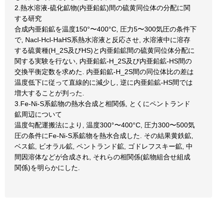
2.熱水溶液-硫化鉱物(内亜鉛鉱)間の硫黄同位体の分配に関
する研究
合成内亜鉛鉱を温度150°〜400°C, 圧力5〜300気圧の条件下
で, Nacl-Hcl-HaHS系熱水溶液と反応させ, 水溶液中に溶存
する硫黄種(H_2S及びHS)と内亜鉛鉱間の硫黄同位体分配に
関する実験を行ない, 内亜鉛鉱-H_2S及び内亜鉛鉱-HS間の
交換平衡定数を求めた. 内亜鉛鉱-H_2S間の同位体比の差は
温度低下に従って直線的に減少し, 逆に内亜鉛鉱-HS間では
増大することが判った.
3.Fe-Ni-S系鉱物の熱水合成と相関係, とくにペントランド
鉱周辺について
温度勾配運搬法により, 温度300°〜400°C, 圧力300〜500気
圧の条件にFe-Ni-S系鉱物を熱水合成した. その結果黄鉄鉱,
ベス鉱, ビオラル鉱, ペントランド鉱, ゴドレフスキー鉱, 中
間因溶体などが合成され, それらの相関係(鉱物組合せ組成
関係)を明らかにした.