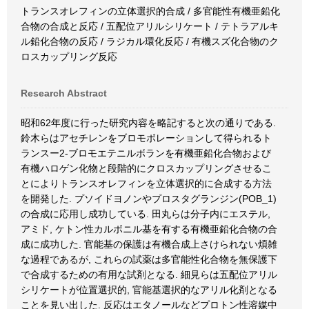
トランスオレフィンの立体選択的合成 / 多官能性有機亜鉛化
合物の合成と反応 / 五配位アリルシリケート / テトラアルキ
ル鉛化合物の反応 / ラジカル環化反応 / 有機スズ化合物のク
ロスカップリング反応
Research Abstract
昭和62年度に行った研究内容を略記すると次の通りである.
鈴木らはアセチレンをブロモボレーションして得られるト
ランスー2-ブロモエテニルボランを有機亜鉛化合物および
有機ハロゲン化物と段階的にクロスカップリングさせるこ
とによりトランスオレフィンを立体選択的に合成する方法
を開発した. プソイドヨノンやプロスタグランジン(POB_1)
の合成に応用し成功している. 田丸らは分子内にエステル,
アミド, ケトン性カルボニル基を有する有機亜鉛化合物の合
成に成功した. 官能基の保護は有機合成上さけられない煩雑
な過程であるが, これらの試薬は多官能性化合物を無保護下
で合成するための有用な試剤となる. 細見らは五配位アリル
シリケートが位置選択的, 官能基選択的なアリル化剤となる
ことを見い出した. 反応はエタノールなどプロトン性溶媒中