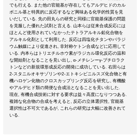
でも行える. また他の官能基が存在してもアルデヒドのカル
ボニル基と特異的に反応するなど興味ある化学的性質を見
いだしている. 先の田丸らの研究と同様に官能基保護の問題
を克服した優れた試剤と言える. 山本らは従来合成反応には
ほとんど使用されていなかったテトラアルキル鉛化合物を
アルキル化剤として利用した. 反応は四塩化チタンやパラジ
ウム触媒により促進され, 非対称ケトン合成などに応用して
いる. 内本らはトリエチルホウ素がラジカル環化反応の温和
な開始剤となることを見い出し, α-メチレンーγ-ブチロラク
トンなどの新規環形成反応の開発に成功している. 右田らは
2-スタニルオキサゾリンや2-エトキシビニルスズ化合物と有
機ハロゲン化物のクロスカップリング反応を研究し, 有機酸
やアルデヒド類の簡便な合成法となることを見い出した.
現在, 有機合成技術に対する要求は益々高度になりつつある.
複雑な化合物の合成を考えると, 反応の立体選択性, 官能基
選択性は不可欠であるが, これらの研究は大幅に改善されて
いる.