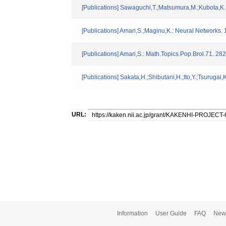
[Publications] Sawaguchi,T.;Matsumura,M.;Kubota,K.
[Publications] Amari,S.;Maginu,K.: Neural Networks. 
[Publications] Amari,S.: Math.Topics.Pop.Brol.71. 28
[Publications] Sakata,H.;Shibutani,H.;Ito,Y.;Tsurugai
URL:
Information
User Guide
FAQ
New