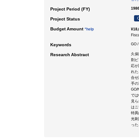
1986
Project Period (FY)
C
Project Status
Budget Amount
*help
¥18,
Fisc
GO 
Keywords
久保
Research Abstract
剤ビ
応が
れた
合せ
手の
GO
では
見ら
はニ
特異
光刺
った