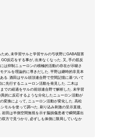
るため, 未学習サルと学習サルの弓状野にGABA阻害
GO反応をする事が, 出来なくなった. 又, 手の筋反
成立には抑制ニューロンの積極的活動の存在が示唆さ
モデルを理論的に導きだした. 平野は継時的非見本
ある. 酒田はサル頭頂連合野で空間記憶に基づいて
動に先行するニューロン活動を発見した. 二木は
るまでの経過をサルの前頭連合野で解析した. 未学習
激に特異的に反応するような分化したニューロン活動が
の変換によって, ニューロン活動が変化した. 高松
シモルを使って調べた. 刷り込み刺激の呈示直後,
. 岩田は半側空間無視を示す脳損傷患者で瞬間露出
の双方で見つかり, 必ずしも体側に限局していなか