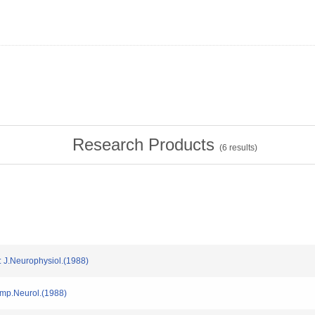
Research Products
(
6
results)
: J.Neurophysiol.(1988)
Comp.Neurol.(1988)