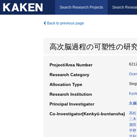
Search Research Projects
Search Resear
Back to previous page
高次脳過程の可塑性の研
621
Project/Area Number
Gran
Research Category
Sing
Allocation Type
Kyot
Research Institution
久保
Principal Investigator
高松
Co-Investigator(Kenkyū-buntansha)
二木
酒田
平野
甘利