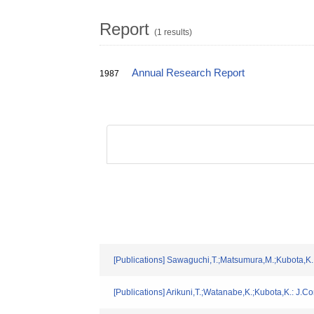
Report
(1 results)
Annual Research Report
1987
[Publications] Sawaguchi,T.;Matsumura,M.;Kubota,K.
[Publications] Arikuni,T.;Watanabe,K.;Kubota,K.: J.