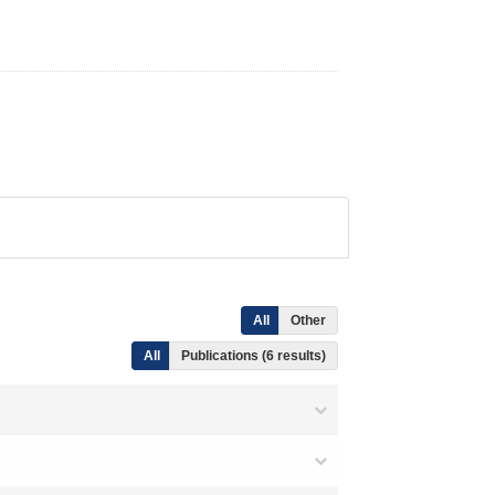
All
Other
All
Publications (6 results)