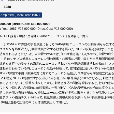
 – 1988
ompleted (Fiscal Year 1987)
000,000 (Direct Cost: ¥18,000,000)
al Year 1987: ¥18,000,000 (Direct Cost: ¥18,000,000)
/ NO-GO課題 / 学習 / 連合野 / GABAニューロン / 非見本合せ / 海馬
田はGO/NO-GO課題の学習成立におけるGABA抑制ニューロンの役割を明らかにす
ククリンを局所注入し, 学習成績に対する効果を調べた. NO-GO反応を持続すること, 
誘発されるようになった. 未学習のサルでは, 何の変化も起こらないので, 学習の
. 甘利はシナプス効率をニューロン間の興奮・非興奮の相関で表した自己相関形連想
課題を遂行中のラットの海馬のニューロン活動の内, 作動記憶関連活動を抽出しつつ
運動を行わせている時, ニューロン活動を解析して, 空間記憶に基づいて行う手の運
/NO-GO課題で手掛り刺激の対に対するニューロン活動が, 未学習から学習成立に至
Go刺激とNO-GO刺激に対する反応に差が無いが, 学習成績が90%になると, 刺
れるようになった. 学習が成立してから, 刺激と反応の関係を逆転すると, 行動的意味
ワトリで刷り込み学習時に前頭蓋部の一部(MHV)でGABA受容体の結合能の変化をム
的に結合能の増加を認めた. 抑制ニューロン活動が学習に関与することが示唆された
激テストや描画テストを行って, 視覚障害と無視の関係を調べたが, 半側無視は体軸
. 障害は過去の記憶の中にも体側無視として現れた.