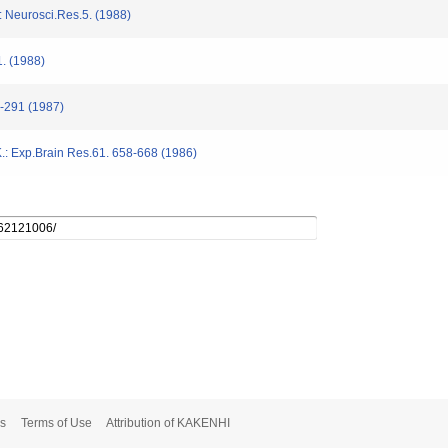
: Neurosci.Res.5. (1988)
1. (1988)
2-291 (1987)
,K.: Exp.Brain Res.61. 658-668 (1986)
s
Terms of Use
Attribution of KAKENHI