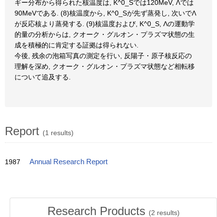
ギー分布から得られた核温度は, K^0_Sでは120MeV, Λでは
90MeVである. (8)核温度から, K^0_Sが先ず蒸発し, 次いでΛ
が反応核より蒸発する. (9)核温度および, K^0_S, Λの運動学
的量の分析からは, クオーク・グルオン・プラズマ状態の生
成を積極的に肯定する証拠は得られない.
今後, 残余の泡箱写真の測定を行い, 反陽子・原子核反応の
理解を深め, クオーク・グルオン・プラズマ状態など相転移
について追及する.
Report
(1 results)
1987
Annual Research Report
Research Products
(
2
results)