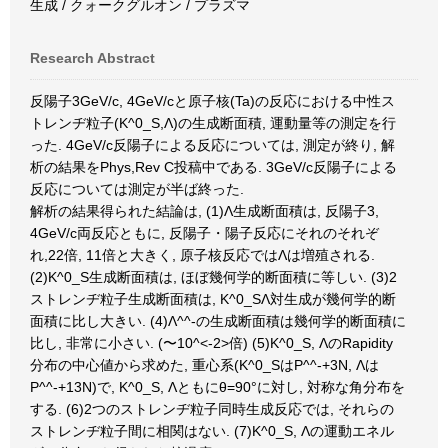
生成 / クォークグルオン / プラズマ
Research Abstract
反陽子3GeV/c, 4GeV/cと原子核(Ta)の反応における中性ス
トレンヂ粒子(K^0_S,Λ)の生成断面積, 運動量等の測定を行
った. 4GeV/c反陽子による反応については, 測定が終り, 解
析の結果をPhys,Rev C投稿中である. 3GeV/c反陽子による
反応については測定が半ば終った.
解析の結果得られた結論は, (1)Λ生成断面積は, 反陽子3,
4GeV/c両反応ともに, 反陽子・陽子反応にそれのそれぞ
れ,22倍, 11倍と大きく, 原子核反応ではΛは増殖される.
(2)K^0_S生成断面積は, ほぼ幾何学的断面積に等しい. (3)2
ストレンヂ粒子生成断面積は, K^0_SΛ対生成が幾何学的断
面積に比し大きい. (4)Λ^^-の生成断面積は幾何学的断面積に
比し, 非常に小さい. (〜10^<-2>倍) (5)K^0_S, ΛのRapidity
分布の中心値から求めた, 重心系(K^0_SはP^^-+3N, Λは
P^^-+13N)で, K^0_S, Λともにθ=90°に対し, 対称な角分布を
する. (6)2つのストレンヂ粒子同時生成反応では, それらの
ストレンヂ粒子間に相関はない. (7)K^0_S, Λの運動エネル