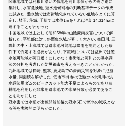
関東地域では利根川沿いの低地を河川水位からの高さ別に
集計し, 水害危険地, 遊水池候補地の判断基準データの作成
に試みた. 遊水池では市街地化されていない低地をとくに算
定し, 埼玉, 茨城, 千葉では水位1mをとれば合計14,314haに
達することがわかった.
中国地域では主として昭和58年の山陰豪雨災害について解
析した. 平坦部に対し斜面集水域が著しく大きい, 益田川, 三
隅川の中・上流域では遊水池可能地は降雨を制約とした条
件下で判定する必要があなり, 下流域については益田では遊
水池可能域が河口近くにしかなく市街地と河川との洪水調
節の分担を考慮した防災都市を考えるべきことがわかった.
九州地域では長崎, 熊本, 鹿児島での豪雨災害を対象に氾濫
水量, 同面積を解析した. 低地市街地の氾濫は中小河川の洪
水調節用ダムのビークカット能力不足によるものであり農
耕地を利用した非常用遊水池での水量分散が必要であるこ
とを明かにした.
冠水害では水稲が出穂開始前後の冠水5日で85%の減収とな
る等を実験的に明らかにした.