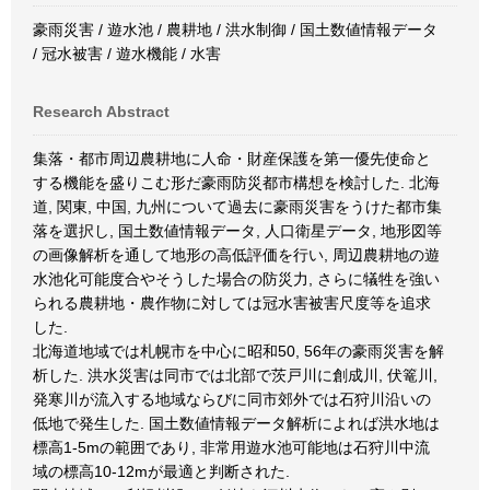
豪雨災害 / 遊水池 / 農耕地 / 洪水制御 / 国土数値情報データ
/ 冠水被害 / 遊水機能 / 水害
Research Abstract
集落・都市周辺農耕地に人命・財産保護を第一優先使命と
する機能を盛りこむ形だ豪雨防災都市構想を検討した. 北海
道, 関東, 中国, 九州について過去に豪雨災害をうけた都市集
落を選択し, 国土数値情報データ, 人口衛星データ, 地形図等
の画像解析を通して地形の高低評価を行い, 周辺農耕地の遊
水池化可能度合やそうした場合の防災力, さらに犠牲を強い
られる農耕地・農作物に対しては冠水害被害尺度等を追求
した.
北海道地域では札幌市を中心に昭和50, 56年の豪雨災害を解
析した. 洪水災害は同市では北部で茨戸川に創成川, 伏篭川,
発寒川が流入する地域ならびに同市郊外では石狩川沿いの
低地で発生した. 国土数値情報データ解析によれば洪水地は
標高1-5mの範囲であり, 非常用遊水池可能地は石狩川中流
域の標高10-12mが最適と判断された.