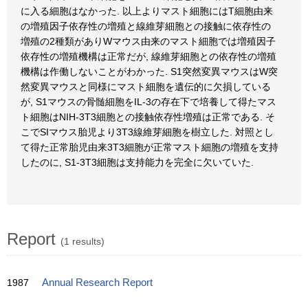
に入る細胞はなかった. 以上よりマスト細胞にはT細胞由来
の増殖因子依存性の増殖と線維芽細胞との接触に依存性の
増殖の2種類がありWマウス由来のマスト細胞では増殖因子
依存性の増殖機構は正常だが, 線維芽細胞との依存性の増殖
機構は作働しないことがわかった. S1突然変異マウスはW突
然変異マウスと同様にマスト細胞を遺伝的に欠損している
が, S1マウスの骨髄細胞をIL-3の存在下で培養して得たマス
ト細胞はNIH-3T3細胞との接触依存性増殖は正常である. そ
こでSIマウス胎児より3T3線維芽細胞を樹立した. 対照とし
て得た正常胎児由来3T3細胞が正常マスト細胞の増殖を支持
したのに, S1-3T3細胞は支持能力を完全に欠いていた.
Report
(1 results)
1987
Annual Research Report