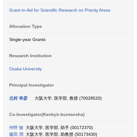
Grant-in-Aid for Scientific Research on Priority Areas
Allocation Type
Single-year Grants
Research Institution
Osaka University
Principal Investigator
北村 幸彦
大阪大学, 医学部, 教授 (70028520)
Co-Investigator(Kenkyū-buntansha)
仲野 徹
大阪大学, 医学部, 助手 (00172370)
藤田 潤
大阪大学, 医学部, 助教授 (50173430)