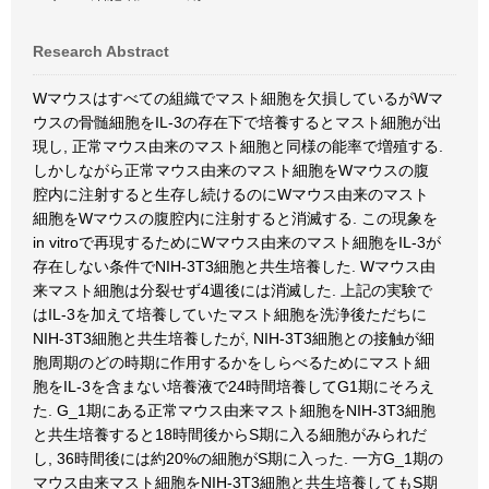
Research Abstract
Wマウスはすべての組織でマスト細胞を欠損しているがWマ
ウスの骨髄細胞をIL-3の存在下で培養するとマスト細胞が出
現し, 正常マウス由来のマスト細胞と同様の能率で増殖する.
しかしながら正常マウス由来のマスト細胞をWマウスの腹
腔内に注射すると生存し続けるのにWマウス由来のマスト
細胞をWマウスの腹腔内に注射すると消滅する. この現象を
in vitroで再現するためにWマウス由来のマスト細胞をIL-3が
存在しない条件でNIH-3T3細胞と共生培養した. Wマウス由
来マスト細胞は分裂せず4週後には消滅した. 上記の実験で
はIL-3を加えて培養していたマスト細胞を洗浄後ただちに
NIH-3T3細胞と共生培養したが, NIH-3T3細胞との接触が細
胞周期のどの時期に作用するかをしらべるためにマスト細
胞をIL-3を含まない培養液で24時間培養してG1期にそろえ
た. G_1期にある正常マウス由来マスト細胞をNIH-3T3細胞
と共生培養すると18時間後からS期に入る細胞がみられだ
し, 36時間後には約20%の細胞がS期に入った. 一方G_1期の
マウス由来マスト細胞をNIH-3T3細胞と共生培養してもS期