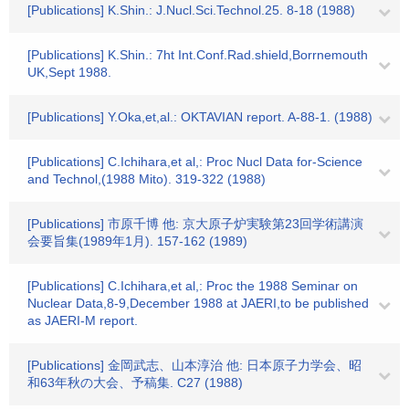
[Publications] K.Shin.: J.Nucl.Sci.Technol.25. 8-18 (1988)
[Publications] K.Shin.: 7ht Int.Conf.Rad.shield,Borrnemouth
UK,Sept 1988.
[Publications] Y.Oka,et,al.: OKTAVIAN report. A-88-1. (1988)
[Publications] C.Ichihara,et al,: Proc Nucl Data for-Science
and Technol,(1988 Mito). 319-322 (1988)
[Publications] 市原千博 他: 京大原子炉実験第23回学術講演
会要旨集(1989年1月). 157-162 (1989)
[Publications] C.Ichihara,et al,: Proc the 1988 Seminar on
Nuclear Data,8-9,December 1988 at JAERI,to be published
as JAERI-M report.
[Publications] 金岡武志、山本淳治 他: 日本原子力学会、昭
和63年秋の大会、予稿集. C27 (1988)