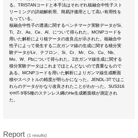
る。TRISTANコードと本手法はそれぞれ核融合中性子スト
リーミングの詳細解析用、簡易評価用として高い有用性を
もっている。
核融合中性子の透過に関するベンチマーク実験データがSi、
Ti、Zr、As、Ce、Al、について得られた。MCNPコードを
用いた解析により核データの改良点が示された。核融合中
性子によって発生する二次ガンマ線の生成に関する積分実
験データがLir、テフロン、Si、Cr、Mr、Co、Cu、Nb、
Mo、W、Pbについて得られた。2次ガンマ線生成に関する
積分実験データはこれまでほとんどないので貴重なもので
ある。MCNPコードを用いた解析によりガンマ線生成断面
積やスペクトルの精度が明らかになった。JENDL-3Tではこ
れらのデータがかなり改良されたことがわかった。SUS316
やHT-9等5種のステンレス綱のHe生成断面積が測定され
た。
Report
(1 results)