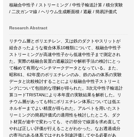
核融合中性子 / ストリーミング / 中性子輸送計算 / 積分実験
/ 二次ガンマ線 / ヘリウム生成断面積 / 遮蔽 / 簡易評価式
Research Abstract
リチウム層とポリエチレン、又は鉄のダクトやスリットが
組合さったような複合体系10種類について、核融合中性子
ストリーミングが高速中性子から低速中性子まで測定され
た。実際の核融合装置の遮蔽設計や解析手法の検討にとっ
て極めて有用なベンチマークデータとなっている。また、
昭和61、62年度のポリエチレンのみ、鉄のみの体系の実験
データと比較検討することにより核融合中性子ストリーミ
ングについて包括的な理解が得られた。3次元中性子輸送計
算コードTRISTANにより本年度の実験結果を解析した。リ
チウム層があっても特にポリエチレン体系については低エ
ネルギーまでよい精度が得られた。アルベトを用いたスト
リーミングの簡易評価式の適用性を検討したところ、ダク
ト材質が途中で変わっても、その部分で線源を求め直して
やれば正しい評価が行えることがわかった。なお透過成分
の寄与のある体系ではそれを別途評価してやる必要があ