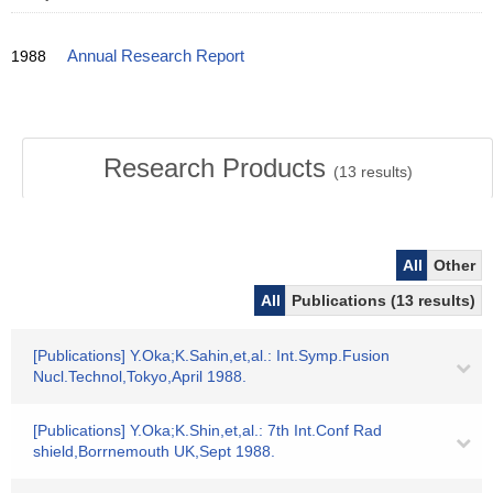
1988
Annual Research Report
Research Products
(
13
results)
All
Other
All
Publications (13 results)
[Publications] Y.Oka;K.Sahin,et,al.: Int.Symp.Fusion
Nucl.Technol,Tokyo,April 1988.
[Publications] Y.Oka;K.Shin,et,al.: 7th Int.Conf Rad
shield,Borrnemouth UK,Sept 1988.